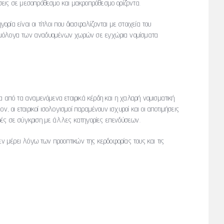
εις σε μεσοπρόθεσμο και μακροπρόθεσμο ορίζοντα.
ία είναι οι τίτλοι που διασφαλίζονται με στοιχεία του
κά ομόλογα των αναδυομένων χωρών σε εγχώρια νομίσματα
α από τα αναμενόμενα εταιρικά κέρδη και η χαλαρή νομισματική
ν, οι εταιρικοί ισολογισμοί παραμένουν ισχυροί και οι αποτιμήσεις
βές σε σύγκριση με άλλες κατηγορίες επενδύσεων.
εν μέρει λόγω των προοπτικών της κερδοφορίας τους και τις