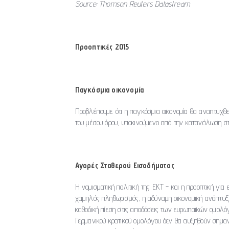
Source: Thomson Reuters Datastream
Προοπτικές 2015
Παγκόσμια οικονομία
Προβλέπουμε ότι η παγκόσμια οικονομία θα αναπτυχθ
του μέσου όρου, υποκινούμενο από την κατανάλωση στο
Αγορές Σταθερού Εισοδήματος
Η νομισματική πολιτική της ΕΚΤ - και η προοπτική για
χαμηλός πληθωρισμός, η αδύναμη οικονομική ανάπτυξ
καθοδική πίεση στις αποδόσεις των ευρωπαϊκών ομολόγω
Γερμανικού κρατικού ομολόγου δεν θα αυξηθούν σημα