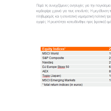
Παρά τις συνεχιζόμενες ανησυχίες για την παγκόσμια 
κερδοφόρα χρονιά για τους επενδυτές. Η μεγέθυνση τ
πληθωρισμός και η επεκτατική νομισματική πολιτική τ
αγορές. Η ρευστότητα κατευθύνθηκε προς (κρατικά) ομόλ