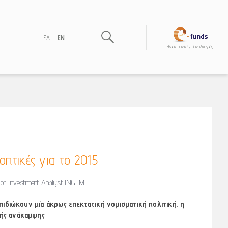
ΕΛ
EN
Hλεκτρονικές συναλλαγές
πτικές για το 2015
or Investment Analyst ING IM
επιδιώκουν μία άκρως επεκτατική νομισματική πολιτική, η
κής ανάκαμψης