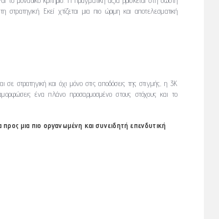
αι το μοναδικό κριτήριο. Η πραγματική αξία βρίσκεται στη σωστή
η στρατηγική. Εκεί χτίζεται μια πιο ώριμη και αποτελεσματική
αι σε στρατηγική και όχι μόνο στις αποδόσεις της στιγμής, η 3K
ιαμορφώσεις ένα πλάνο προσαρμοσμένο στους στόχους και το
α προς μια πιο οργανωμένη και συνειδητή επενδυτική