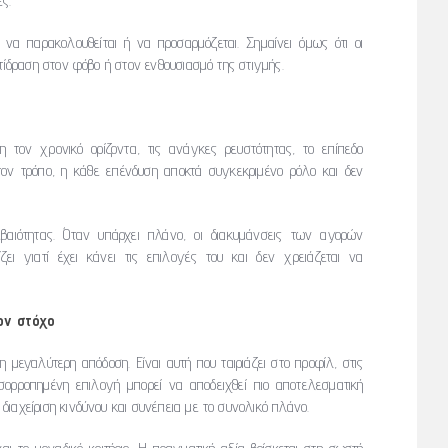
ές.
 να παρακολουθείται ή να προσαρμόζεται. Σημαίνει όμως ότι οι
τίδραση στον φόβο ή στον ενθουσιασμό της στιγμής.
τον χρονικό ορίζοντα, τις ανάγκες ρευστότητας, το επίπεδο
τον τρόπο, η κάθε επένδυση αποκτά συγκεκριμένο ρόλο και δεν
εβαιότητας. Όταν υπάρχει πλάνο, οι διακυμάνσεις των αγορών
ζει γιατί έχει κάνει τις επιλογές του και δεν χρειάζεται να
τον στόχο
 μεγαλύτερη απόδοση. Είναι αυτή που ταιριάζει στο προφίλ, στις
ισορροπημένη επιλογή μπορεί να αποδειχθεί πιο αποτελεσματική
ιαχείριση κινδύνου και συνέπεια με το συνολικό πλάνο.