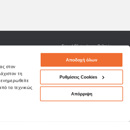
rvice@3kip.gr
Αποδοχή όλων
σας στον
λάχιστον τη
Ρυθμίσεις Cookies
α ενημερωθείτε
 από τα τεχνικώς
NY
Terms of Use
Απόρριψη
NDS
Security Guidelines "Phishing"
NAGEMENT
Client Data Privacy Policy
Company's Policies
S