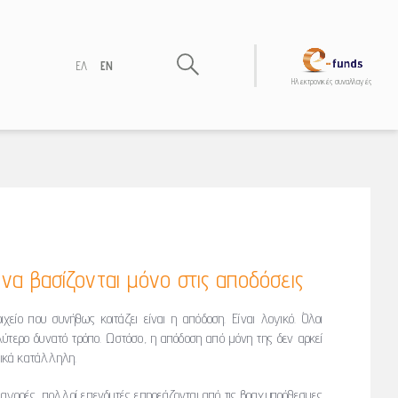
ΕΛ
EN
Hλεκτρονικές συναλλαγές
 να βασίζονται μόνο στις αποδόσεις
χείο που συνήθως κοιτάζει είναι η απόδοση. Είναι λογικό. Όλοι
λύτερο δυνατό τρόπο. Ωστόσο, η απόδοση από μόνη της δεν αρκεί
τικά κατάλληλη.
 αγορές, πολλοί επενδυτές επηρεάζονται από τις βραχυπρόθεσμες