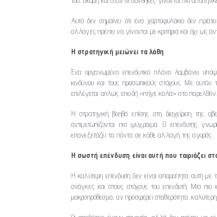
του, ακόμη και όταν οι συνθήκες γίνονται πιο απαιτητικ
Αυτό δεν σημαίνει ότι ένα χαρτοφυλάκιο δεν πρέπει
αλλαγές πρέπει να γίνονται με κριτήρια και όχι ως αν
Η στρατηγική μειώνει τα λάθη
Ένα οργανωμένο επενδυτικό πλάνο λαμβάνει υπόψη 
κινδύνου και τους προσωπικούς στόχους. Με αυτόν 
επιλέγεται απλώς επειδή «πήγε καλά» στο παρελθόν.
Η στρατηγική βοηθά επίσης στη διαχείριση της αβ
αντιμετωπίζονται πιο ψύχραιμα. Ο επενδυτής γνωρί
επανεξετάζει τα πάντα σε κάθε αλλαγή της αγοράς.
Η σωστή επένδυση είναι αυτή που ταιριάζει σ
Η καλύτερη επένδυση δεν είναι απαραίτητα αυτή με τη
ανάγκες και στους στόχους του επενδυτή. Μια πιο 
μακροπρόθεσμα, αν προσφέρει σταθερότητα, καλύτερη δ