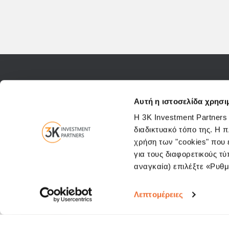
Contact us
Eleftheriou Venizelou (Panepistimiou
Αυτή η ιστοσελίδα χρησι
Η 3K Investment Partners
διαδικτυακό τόπο της. Η 
χρήση των "cookies" που ε
για τους διαφορετικούς τύ
αναγκαία) επιλέξτε «Ρυθμί
Λεπτομέρειες