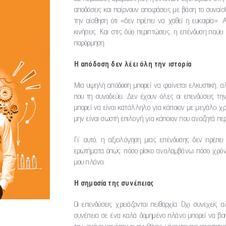
αποδόσεις και παίρνουν αποφάσεις με βάση το συναίσ
την αίσθηση ότι «δεν πρέπει να χαθεί η ευκαιρία». 
κινήσεις. Και στις δύο περιπτώσεις, η επένδυση παύει
παρόρμηση.
Η απόδοση δεν λέει όλη την ιστορία
Μια υψηλή απόδοση μπορεί να φαίνεται ελκυστική, αλ
που τη συνοδεύει. Δεν έχουν όλες οι επενδύσεις την
μπορεί να είναι κατάλληλο για κάποιον με μεγάλο χρο
μην είναι σωστή επιλογή για κάποιον που αναζητά περ
Γι’ αυτό, η αξιολόγηση μιας επένδυσης δεν πρέπε
ερωτήματα όπως: πόσο ρίσκο αναλαμβάνω; πόσο χρόνο
μου πλάνο;
Η σημασία της συνέπειας
Οι επενδύσεις χρειάζονται πειθαρχία. Όχι συνεχείς 
συνέπεια σε ένα καλά δομημένο πλάνο μπορεί να βο