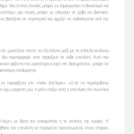
θημα. Μια έντονη άνοδος μπορεί να δημιουργήσει ενθουσιασμό και
Αντίστοιχα, μια πτώση μπορεί να οδηγήσει σε φόβο και βιαστικές
 να βασίζεται σε στρατηγική και αρχίζει να καθοδηγείται από την
λά χρειάζεται πάντα να εξετάζεται μαζί με το επίπεδο κινδύνου
 ίδια συμπεριφορά, ούτε ταιριάζουν σε κάθε επενδυτή. Αυτό που
νικό ορίζοντα και υψηλότερη ανοχή στις διακυμάνσεις, μπορεί να
ισσότερη σταθερότητα.
ι να περιορίζεται στο «πόσο απέδωσε», αλλά να περιλαμβάνει
 έχω μπροστά μου; τι ρόλο παίζει αυτή η επένδυση στο συνολικό
αλλαγές με βάση την επικαιρότητα ή τις κινήσεις της αγοράς. Η
ηθήσει τον επενδυτή να παραμείνει προσηλωμένος στους στόχους