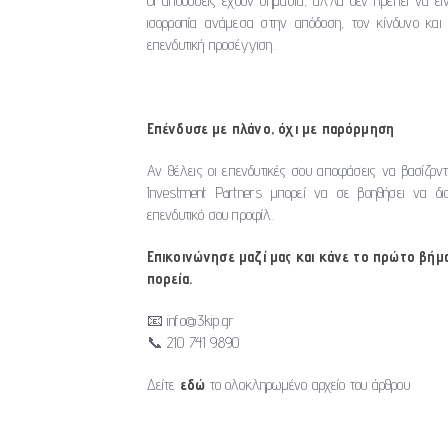
Οι αποδόσεις έχουν σημασία, αλλά δεν πρέπει να είν
ισορροπία ανάμεσα στην απόδοση, τον κίνδυνο και τ
επενδυτική προσέγγιση.
Επένδυσε με πλάνο, όχι με παρόρμηση
Αν θέλεις οι επενδυτικές σου αποφάσεις να βασίζοντ
Investment Partners μπορεί να σε βοηθήσει να δ
επενδυτικό σου προφίλ.
Επικοινώνησε μαζί μας και κάνε το πρώτο βήμ
πορεία.
📧 info@3kip.gr
📞 210 741 9890
Δείτε
εδώ
το ολοκληρωμένο αρχείο του άρθρου