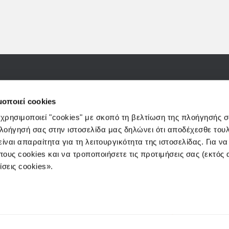
) 25-27-29, 10564, Athens
e-mails:
info@3kip.gr
,
customerse
μοποιεί cookies
 χρησιμοποιεί "cookies" με σκοπό τη βελτίωση της πλοήγησής 
πλοήγησή σας στην ιστοσελίδα μας δηλώνει ότι αποδέχεσθε του
ίναι απαραίτητα για τη λειτουργικότητα της ιστοσελίδας. Για ν
πους cookies και να τροποποιήσετε τις προτιμήσεις σας (εκτός
THE COMPA
σεις cookies».
MUTUAL FU
WEALTH MA
E-FUNDS
DAILY PRICE