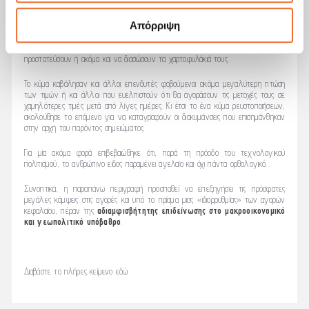
των δανείων των επενδυτών carry trade και μείωσαν την αξία του
χαρτοφυλακίου των μετοχών τους. Το αποτέλεσμα ήταν η ραγδαία απαξίωση των
Απόρριψη
στρατηγικών carry trade στο Yen και υπό το φόβο περαιτέρω κάμψης των τιμών
και ακόμα μεγαλύτερης ανατίμησης του Yen πυροδότησαν κύματα ρευστοποιήσεων
δημοφιλών μετοχών από τους επενδυτές του carry trade, προκειμένου να
προστατεύσουν ή ακόμα και να διασώσουν τα χαρτοφυλάκιά τους.
Το κύμα καβάλησαν και άλλοι επενδυτές φοβούμενοι ακόμα μεγαλύτερη πτώση
των τιμών ή και άλλοι που ευελπιστούν ότι θα αγοράσουν τις μετοχές τους σε
χαμηλότερες τιμές μετά από λίγες ημέρες. Κι έτσι το ένα κύμα ρευστοποιήσεων,
ακολούθησε το επόμενο για να καταγραφούν οι διακυμάνσεις που επισημάνθηκαν
στην αρχή του παρόντος σημειώματος.
Για μία ακόμα φορά επιβεβαιώθηκε ότι, παρά τη πρόοδο του τεχνολογικού
πολιτισμού, το ανθρώπινο είδος παραμένει αγελαίο και όχι πάντα ορθολογικό...
Συνοπτικά, η παραπάνω περιγραφή προσπαθεί να επεξηγήσει τις πρόσφατες
μεγάλες κάμψεις στις αγορές και υπό το πρίσμα μιας «ιδιορρυθμίας» των αγορών
κεφαλαίου, πέραν της
αδιαμφισβήτητης επιδείνωσης στο μακροοικονομικό
και γεωπολιτικό υπόβαθρο
.
Διαβάστε το πλήρες κείμενο
εδώ