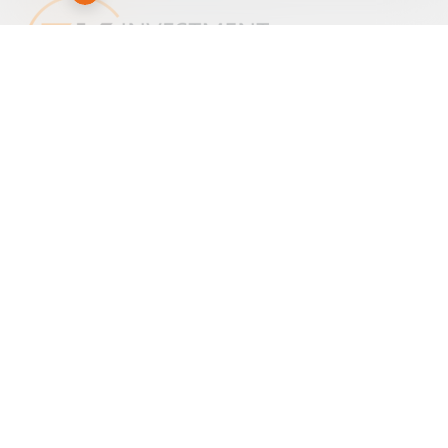
Subscribe to 3K Investment Partners newsletter to get our latest news
Send
Subscribe
Unsubscribe
NOTICE ON PERSONAL DATA PROCESSING
INFORMATION
CUSTOMER SERVICE
3K INVESTMENT PARTNERS MFMC SINGLE MEMBER