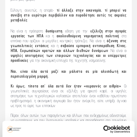
Εύλογη, συνεπώς, η απορία∙
τί άλλαξε στην οικονομία, τί μπορεί να
συνέβη στο ευρύτερο περιβάλλον και πυροδότησε αυτές τις ακραίες
μεταβολές
;
Να είναι η πρόσφατη
δυσάρεστη
είδηση για την
εξέλιξη στην αγοράς
εργασίας των ΗΠΑ
και η
ακολουθούμενη νομισματική πολιτική
στα
επιτόκια που ορίζουν οι μεγάλες κεντρικές τράπεζες; Να είναι η
όξυνση στις
γεωπολιτικές εντάσεις
και η
σοβούσα εμπορική αντιπαράθεση Κίνας,
ΗΠΑ, Ευρωπαϊκών κρατών και άλλων διεθνών δυνάμεων
; Να είναι οι
υψηλές αποτιμήσεις των εταιρειών τεχνολογίας και οι υπέρμετρες
προσδοκίες
για την οικονομική επιτυχία της τεχνητής νοημοσύνης;
Ναι, είναι όλα αυτά μαζί και μάλιστα σε μία αλυσιδωτή και
περιπεπλεγμένη μορφή.
Κι όμως, τίποτα απ’ όλα αυτά δεν ήταν «κεραυνός εν αιθρία»
. Οι
γεωπολιτικές συγκρούσεις είναι σε εξέλιξη για αρκετό καιρό, οι υψηλές
αποτιμήσεις των τεχνολογικών κολοσσών αποτελούν έναν καθόλου πρωτότυπο
προβληματισμό, η οικονομική συγκυρία δεν ήταν ανέφελη, ούτε υπήρξε άγνοια
ως προς το ύψος των επιτοκίων.
Πέραν όλων αυτών των παραγόντων και άλλων που ενδεχομένως αδυνατούμε
να εντοπίσουμε και που λειτουργούν υποδορίως και απροσδιόριστα στο παγκόσμιο
οικονομικό σύστημα, στην ακραία συμπεριφορά των επενδυτών κατά τις
πρόσφατες ημέρες συνέτειναν αποφασιστικά οι αθρόες ρευστοποιήσεις μετοχών από
επενδυτές, που ακολουθούν τις λεγόμενες
στρατηγικές arbitrage επιτοκίου