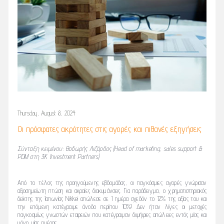
Thursday, August 8, 2024
Οι πρόσφατες ακρότητες στις αγορές και πιθανές εξηγήσεις
Σύνταξη κειμένου: Θοδωρής Λιζάρδος
(Head of marketing, sales support &
PDM
στη
3K Investment Partners)
Από το τέλος της προηγούμενης εβδομάδας, οι παγκόσμιες αγορές γνώρισαν
αξιοσημείωτη πτώση και ακραίες διακυμάνσεις. Για παράδειγμα, ο χρηματιστηριακός
δείκτης της Ιαπωνίας Nikkei απώλεσε σε 1 ημέρα σχεδόν το 12% της αξίας του και
την επόμενη κατέγραψε άνοδο περίπου 10%! Δεν ήταν λίγες οι μετοχές
παγκοσμίως γνωστών εταιρειών που κατέγραψαν διψήφιες απώλειες εντός μίας και
μόνο μίας ημέρας.