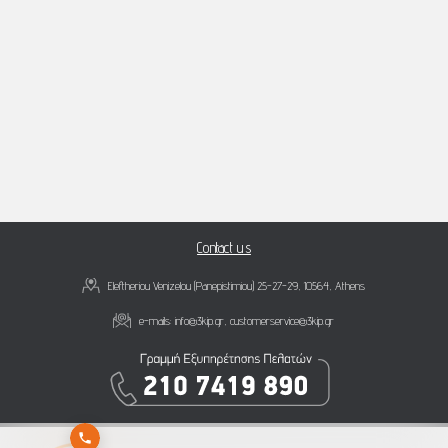
Contact us
Eleftheriou Venizelou (Panepistimiou) 25-27-29, 10564, Athens
e-mails:
info@3kip.gr
,
customerservice@3kip.gr