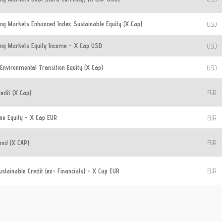
g Markets Enhanced Index Sustainable Equity (X Cap)
USD
g Markets Equity Income - X Cap USD
USD
nvironmental Transition Equity (X Cap)
USD
edit (X Cap)
EUR
e Equity - X Cap EUR
EUR
nd (X CAP)
EUR
tainable Credit (ex- Financials) - X Cap EUR
EUR