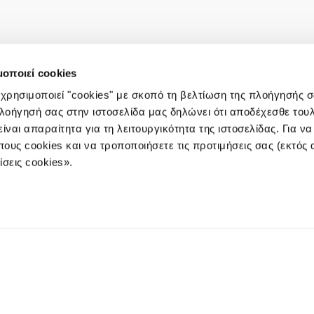
μοποιεί cookies
 χρησιμοποιεί "cookies" με σκοπό τη βελτίωση της πλοήγησής 
πλοήγησή σας στην ιστοσελίδα μας δηλώνει ότι αποδέχεσθε του
ίναι απαραίτητα για τη λειτουργικότητα της ιστοσελίδας. Για ν
πους cookies και να τροποποιήσετε τις προτιμήσεις σας (εκτός
σεις cookies».
) 25-27-29, 10564, Athens
e-mails:
info@3kip.gr
,
customerse
THE COMPA
MUTUAL FU
WEALTH MA