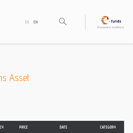
ΕΛ
EN
Hλεκτρονικές συναλλαγές
hs Asset
CY
PRICE
DATE
CATEGORY