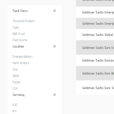
Fund Class
Goldman Sachs Emergin
Structured Products
Goldman Sachs Emergin
Equity
Multi Asset
Goldman Sachs Global E
Fixed Income
Location
Goldman Sachs Euro Cr
Emerging Markets
Goldman Sachs Eurozon
North America
Asia
Goldman Sachs Euro Bo
Global
Europe
Goldman Sachs Euro Sus
USA
Currency
EUR
JPY