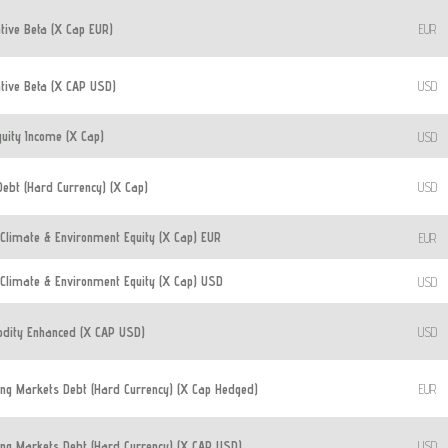
ive Beta (X Cap EUR)
EUR
tive Beta (X CAP USD)
USD
uity Income (X Cap)
USD
ebt (Hard Currency) (X Cap)
USD
Climate & Environment Equity (X Cap) EUR
EUR
Climate & Environment Equity (X Cap) USD
USD
ity Enhanced (X CAP USD)
USD
g Markets Debt (Hard Currency) (X Cap Hedged)
EUR
g Markets Debt (Hard Currency) (X CAP USD)
USD