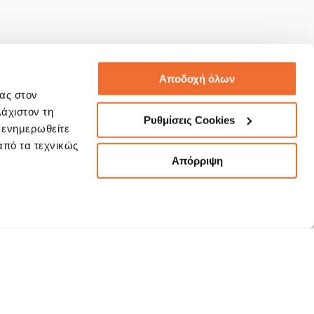
Αποδοχή όλων
σας στον
λάχιστον τη
Ρυθμίσεις Cookies
α ενημερωθείτε
 από τα τεχνικώς
Απόρριψη
rvice@3kip.gr
NY
Terms of Use
NDS
Security Guidelines "Phishing"
NAGEMENT
Client Data Privacy Policy