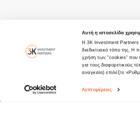
Αυτή η ιστοσελίδα χρησι
Η 3K Investment Partners
διαδικτυακό τόπο της. Η 
χρήση των "cookies" που ε
για τους διαφορετικούς τύ
Contact us
αναγκαία) επιλέξτε «Ρυθμί
Eleftheriou Venizelou (Panepistimiou
Λεπτομέρειες