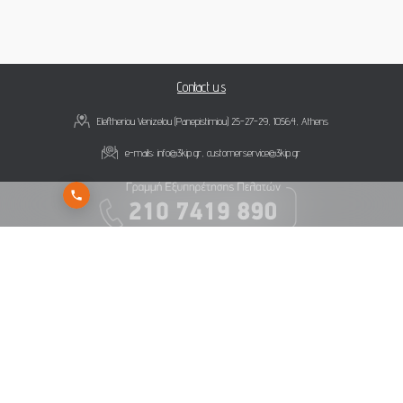
Contact us
Eleftheriou Venizelou (Panepistimiou) 25-27-29, 10564, Athens
e-mails:
info@3kip.gr
,
customerservice@3kip.gr
Subscribe to 3K Investment Partners newsletter to get our latest news