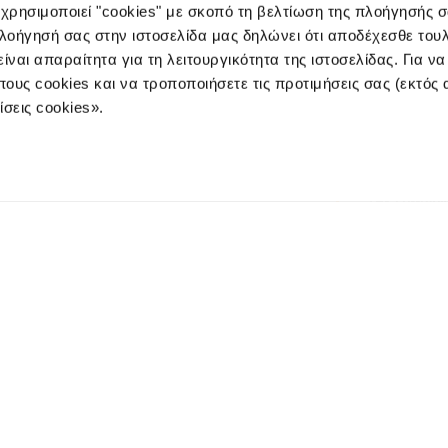
 χρησιμοποιεί "cookies" με σκοπό τη βελτίωση της πλοήγησής 
πλοήγησή σας στην ιστοσελίδα μας δηλώνει ότι αποδέχεσθε του
ίναι απαραίτητα για τη λειτουργικότητα της ιστοσελίδας. Για ν
) 25-27-29, 10564, Athens
e-mails:
info@3kip.gr
,
customerse
πους cookies και να τροποποιήσετε τις προτιμήσεις σας (εκτός
σεις cookies».
THE COMPA
MUTUAL FU
WEALTH MA
E-FUNDS
DAILY PRICE
CONTACT US
d