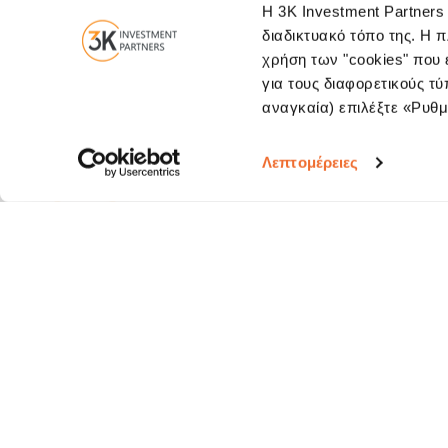
Η 3K Investment Partners
διαδικτυακό τόπο της. Η 
χρήση των "cookies" που ε
Contact us
Eleftheriou Venizelou (Panepistimiou
για τους διαφορετικούς τύ
αναγκαία) επιλέξτε «Ρυθμί
Λεπτομέρειες
Subscribe to 3K Investment Partners newsletter to get our latest news
Sen
Subscribe
Unsubscribe