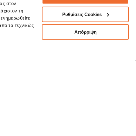
σας στον
λάχιστον τη
Ρυθμίσεις Cookies
α ενημερωθείτε
rvice@3kip.gr
 από τα τεχνικώς
Απόρριψη
NY
Terms of Use
NDS
Security Guidelines "Phishing"
NAGEMENT
Client Data Privacy Policy
Company's Policies
S