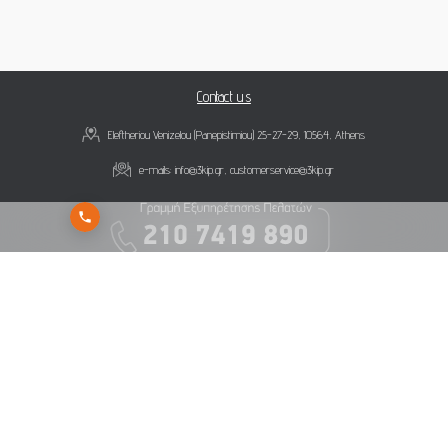
Contact us
Eleftheriou Venizelou (Panepistimiou) 25-27-29, 10564, Athens
e-mails:
info@3kip.gr
,
customerservice@3kip.gr
Subscribe to 3K Investment Partners newsletter to get our latest news