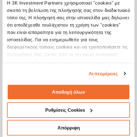
Η 3K Investment Partners χρησιμοποιεί "cookies" με
σκοπό τη βελτίωση της πλοήγησής σας στον διαδικτυακό
τόπο της. Η πλοήγησή σας στην ιστοσελίδα μας δηλώνει
Δεδομένου ότι οι εκπλήξεις των οικονομικών στοιχείων έχουν μειωθεί, ο
πληθωρισμός έχει σταματήσει να επιταχύνεται και οι προσδοκίες για μεταρρυθμίσεις
ότι αποδέχεσθε τουλάχιστον τη χρήση των "cookies"
που ενισχύουν την ανάπτυξη στις ΗΠΑ έχουν μετριασθεί, οι προοπτικές περαιτέρω
που είναι απαραίτητα για τη λειτουργικότητα της
ενίσχυσης της ανάπτυξης έχουν χάσει τη δυναμική τους και το θέμα των
εισοδηματικών κατηγοριών κεφαλαίων έχει επιστρέψει στις παγκόσμιες αγορές. Η
ιστοσελίδας. Για να ενημερωθείτε για τους
αναζήτηση αποδόσεων αναβιώνει, γεγονός το οποίο αντανακλάται στις πρόσφατες
διαφορετικούς τύπους cookies και να τροποποιήσετε τις
επιδόσεις των περιουσιακών στοιχείων που παράγουν εισόδημα. Θεωρούμε,
συνεπώς, ότι είναι συνετό να εξισορροπήσουμε περισσότερο τις τοποθετήσεις μας
προτιμήσεις σας (εκτός από τα τεχνικώς αναγκαία)
μεταξύ των δύο θεμάτων: ανάπτυξης και εισοδήματος.
επιλέξτε «Ρυθμίσεις cookies».
Λεπτομέρειες
Διαβάστε περισσότερα
εδώ
Αποδοχή όλων
Ρυθμίσεις Cookies
Απόρριψη