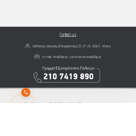
Contact us
Eleftheriou Venizelou (Panepistimiou) 25-27-29, 10564, Athens
e-mails:
info@3kip.gr
,
customerservice@3kip.gr
Subscribe to 3K Investment Partners newsletter to get our latest news