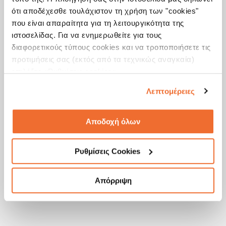
τις προοπτικές της ελληνικής οικονομίας και τον 
ρόλο της Ελλάδας στον ενεργειακό χάρτη, μέσα από 
ότι αποδέχεσθε τουλάχιστον τη χρήση των "cookies"
την οπτική ενός εκ των σημαντικότερων στελεχών 
που είναι απαραίτητα για τη λειτουργικότητα της
του χώρου. 
ιστοσελίδας. Για να ενημερωθείτε για τους
Οικοδεσπότης: Δημήτρης Γιαννούλης – 
διαφορετικούς τύπους cookies και να τροποποιήσετε τις
ResearchGreece
προτιμήσεις σας (εκτός από τα τεχνικώς αναγκαία)
Δείτε όλα τα επεισόδια της σειράς Mind the Business
εδώ
επιλέξτε «Ρυθμίσεις cookies».
Λεπτομέρειες
Αποδοχή όλων
Ρυθμίσεις Cookies
Απόρριψη