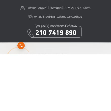
Eleftheriou Venizelou (Panepistimiou) 25-27-29, 10564, Athens
e-mails:
info@3kip.gr
,
customerservice@3kip.gr
Subscribe to 3K Investment Partners newsletter to get our latest news
Send
Subscribe
Unsubscribe