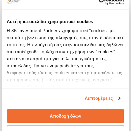
Αυτή η ιστοσελίδα χρησιμοποιεί cookies
Η 3K Investment Partners χρησιμοποιεί "cookies" με
Επιπλέον, ο κ. Κουφόπουλος τόνισε ότι η ενδελεχής ανάλυση και επιλογή
σκοπό τη βελτίωση της πλοήγησής σας στον διαδικτυακό
μετοχών εισηγμένων εταιριών με καλό ιστορικό κερδοφορίας, χρηστή
διακυβέρνηση και εύρωστους ισολογισμούς αποτελούν τα κύρια συστατικά
τόπο της. Η πλοήγησή σας στην ιστοσελίδα μας δηλώνει
της επιτυχημένης πορείας του αμοιβαίου κεφαλαίου 3K Greek Value
ότι αποδέχεσθε τουλάχιστον τη χρήση των "cookies"
Μετοχικό Εσωτερικού.
που είναι απαραίτητα για τη λειτουργικότητα της
ιστοσελίδας. Για να ενημερωθείτε για τους
Κλείνοντας, τόνισε την εμπιστοσύνη της 3K Investment Partners στις
ελληνικές επιχειρήσεις που προσαρμόζονται και βελτιώνουν τα μεγέθη
διαφορετικούς τύπους cookies και να τροποποιήσετε τις
τους, παρά τις όποιες αντιξοότητες, καλώντας τους παριστάμενους να
προτιμήσεις σας (εκτός από τα τεχνικώς αναγκαία)
πράξουν το ίδιο και μέσω του αμοιβαίου κεφαλαίου 3K Greek Value
επιλέξτε «Ρυθμίσεις cookies».
Μετοχικό Εσωτερικού.
Λεπτομέρειες
Στην εκδήλωση, που έλαβε χώρα στον πολυχώρο «Αθηναΐς» την Τρίτη
17 Απριλίου 2018, παρευρέθηκαν επενδυτές, συνεργάτες, εκπρόσωποι
εισηγμένων εταιριών και άλλοι επαγγελματίες του χρηματοπιστωτικού
Αποδοχή όλων
κλάδου.