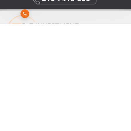
Εγγραφείτε στο newsletter της 3K Investment Partners για να λαμβάνετε άμεσα τα νέα
μας
Αποστολή
Εγγραφή
Διαγραφή
ΕΝΗΜΕΡΩΣΗ ΓΙΑ ΤΗΝ ΕΠΕΞΕΡΓΑΣΙΑ ΠΡΟΣΩΠΙΚΩΝ ΔΕΔΟΜΕΝΩΝ
ΠΛΗΡΟΦΟΡΊΕΣ
ΕΡΓΑΛΕΊΑ ΣΕΛΊΔΑΣ