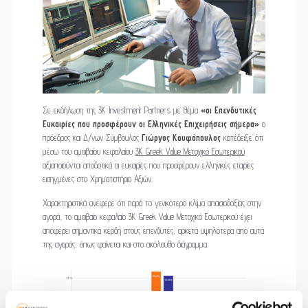
Σε εκδήλωση της 3K Investment Partners με θέμα
«οι Επενδυτικές
Ευκαιρίες που προσφέρουν οι Ελληνικές Επιχειρήσεις σήμερα»
o
πρόεδρος και Δ/νων Σύμβουλος
Γιώργος Κουφόπουλος
κατέδειξε ότι
μέσω του αμοιβαίου κεφαλαίου
3K Greek Value Μετοχικό Εσωτερικού
αξιοποιούνται αποδοτικά οι ευκαιρίες που προσφέρουν ελληνικές εταιρίες
εισηγμένες στο Χρηματιστήριο Αξιών.
Χαρακτηριστικά ανέφερε ότι παρά το γενικότερο κλίμα απαισιοδοξίας στην
αγορά, το αμοιβαίο κεφαλαίο 3K Greek Value Μετοχικό Εσωτερικού έχει
αποφέρει σημαντικά κέρδη στους επενδυτές, αρκετά υψηλότερα από αυτά
της αγοράς, όπως φαίνεται και στο ακόλουθο διάγραμμα.