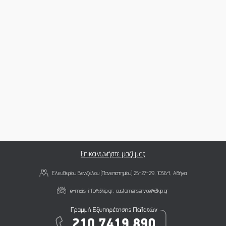
Επικοινωνήστε μαζί μας
Ελευθερίου Βενιζέλου (Πανεπιστημίου) 25-27-29, 10564, Αθήνα
e-mails:
info@3kip.gr
,
customerservice@3kip.gr