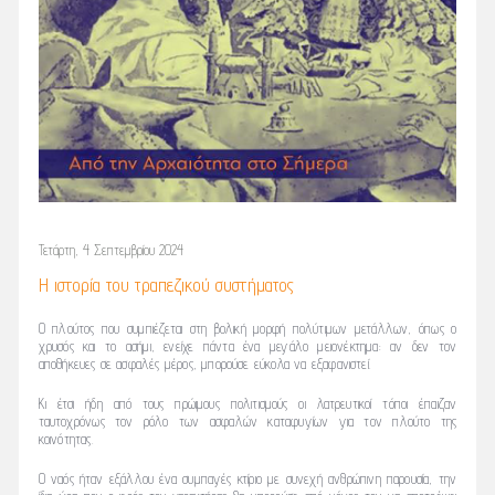
Τετάρτη, 4 Σεπτεμβρίου 2024
Η ιστορία του τραπεζικού συστήματος
Ο πλούτος που συμπιέζεται στη βολική μορφή πολύτιμων μετάλλων, όπως ο
χρυσός και το ασήμι, ενείχε πάντα ένα μεγάλο μειονέκτημα: αν δεν τον
αποθήκευες σε ασφαλές μέρος, μπορούσε εύκολα να εξαφανιστεί.
Κι έτσι ήδη από τους πρώιμους πολιτισμούς οι λατρευτικοί τόποι έπαιζαν
ταυτοχρόνως τον ρόλο των ασφαλών καταφυγίων για τον πλούτο της
κοινότητας.
Ο ναός ήταν εξάλλου ένα συμπαγές κτίριο με συνεχή ανθρώπινη παρουσία, την