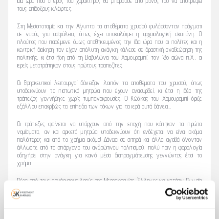
ίδια ώρα που ο ιερός του χαρακτήρας θα μπορούσε από μόνος του να αποτρέψει
τους επίδοξους κλέφτες.
Στη Μεσοποταμία και την Αίγυπτο τα αποθέματα χρυσού φυλάσσονταν πράγματι
σε ναούς για ασφάλεια, όπως έχει αποκαλύψει η αρχαιολογική σκαπάνη. Ο
πλούτος που παρέμενε όμως αποθηκευμένος την ίδια ώρα που οι πολίτες και η
κεντρική διοίκηση τον είχαν απόλυτη ανάγκη κάλεσε σε δραστική αναθεώρηση της
πολιτικής, κι έτσι ήδη από τη Βαβυλώνα του Χαμουραμπί, τον 18ο αιώνα π.Χ., οι
ιερείς μετατράπηκαν στους πρώτους τραπεζίτες!
Οι θρησκευτικοί λειτουργοί δάνειζαν λοιπόν τα αποθέματα του χρυσού, όπως
υποδεικνύουν τα πιστωτικά μητρώα που έχουν ανασυρθεί, κι έτσι η ιδέα της
τράπεζας γεννήθηκε χωρίς τυμπανοκρουσίες. Ο Κώδικας του Χαμουραμπί όριζε
εξάλλου επακριβώς τα επίπεδα των τόκων για τα ιερά αυτά δάνεια…
Οι τράπεζες φαίνεται να υπάρχουν από την εποχή που κόπηκαν τα πρώτα
νομίσματα, αν και αρκετά μητρώα υποδεικνύουν ότι ενδέχεται να είναι ακόμα
παλιότερες και από το χρήμα ακόμα! Δάνεια σε σιτηρά και άλλα αγαθά δίνονταν
άλλωστε από τα σπάργανα του ανθρώπινου πολιτισμού, πολύ πριν η φορολογία
οδηγήσει στην ανάγκη για κοινό μέσο διαπραγμάτευσης γεννώντας έτσι το
χρήμα.
Πέρα από τους πανάρχαιους λαούς της Μεσοποταμίας, Έλληνες και κατόπιν Ρωμαίοι
είχαν μετατρέψει τους λαμπρούς ναούς τους σε τραπεζικές θυρίδες αλλά και
πιστωτικά ιδρύματα, καθώς τα δάνεια δίνονταν σωρηδόν από ιερείς και κρατικούς
λειτουργούς. Το γεγονός ότι οι περισσότεροι ναοί ήταν τα χρηματοδοτικά κέντρα
των πόλεων ήταν ο Νο 1 λόγος που λεηλατούνταν από τον εχθρό σε περιόδους