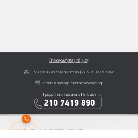
Επικοινωνήστε μαζί μας
Ελευθερίου Βενιζέλου (Πανεπιστημίου) 25-27-29, 10564, Αθήνα
e-mails:
info@3kip.gr
,
customerservice@3kip.gr