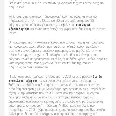
Βαλκανικούς πολέμους, που επέκτειναν γεωγραφικά τη χώρα και την ενίσχυσαν
πληθυσμιακά.
Αντίστοιχα, στην εποχή μας η δημοσιονομική κρίση της χώρας και ο υψηλός
πληθωρισμός στα τέλη της 10ετίας του ’80 και στις αρχές αυτής του ’90,
οδήγησαν, μετά από διαδοχικές πολιτικές μεταβολές, σε
οικονομικό
εξορθολογισμό
και τελικά στην ένταξη της χώρας στην Ευρωπαϊκή Νομισματική
Ένωση.
Οι περισσότερες από τις οικονομικές κρίσεις, που συνοδεύτηκαν ή και προκάλεσαν
τις περισσότερες φορές εθνικές, πολιτειακές και πολιτικές κρίσεις, μετέβαλαν –
μετά από χρόνιες ζυμώσεις, επώδυνες προσαρμογές και μεγάλο κόστος – το
πλαίσιο λειτουργίας της χώρας. Παράλληλα, απελευθέρωσαν δυνάμεις που
οδήγησαν τελικά σε προσαρμογές και αλλαγές σε βάθος χρόνου, καθώς, παρά τις
κατά καιρούς κρίσεις, τόσο η χώρα έχει βελτιώσει τη θέση της, όσο και ο
πληθυσμός το βιοτικό επίπεδο του.
Η κρίση στην οποία περιήλθε η Ελλάδα από το 2010 και μετά μάλλον
δεν θα
αποτελέσει εξαίρεση
, αν και ακόμα είναι πρόωρο να κατανοήσουμε τις
βαθύτερες μεταβολές που θα επιφέρει στο κοινωνικό, πολιτικό και οικονομικό
πεδίο. Ήδη είναι ορατές, με γυμνό οφθαλμό, ορισμένες σημαντικές μεταβολές σε
σχέση με την κατάσταση πριν το 2010. Εκτός από την προφανή μείωση του
διαθέσιμου εισοδήματος των πολιτών, σε οικονομικό επίπεδο η χώρα είναι
δημοσιονομικά ισοσκελισμένη, έχοντας μάλιστα αναλάβει σκληρές δεσμεύσεις σε
βάθος χρόνου ως προς αυτή τη διάσταση. Αντίθετα, κατά την 30ετία που
προηγήθηκε του 2010 η χώρα συσσώρευε χρέος και κατέγραφε συνήθως μεγάλα
ελλείμματα. Σε επίπεδο αντιλήψεων παρατηρείται ήδη μία στροφή σχετικά