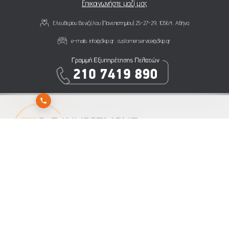
Επικοινωνήστε μαζί μας
Ελευθερίου Βενιζέλου (Πανεπιστημίου) 25-27-29, 10564, Αθήνα
e-mails:
info@3kip.gr
,
customerservice@3kip.gr
Εγγραφείτε στο newsletter της 3K Investment Partners για να λαμβάνετε άμεσα τα νέα
μας
Αποστολή
Εγγραφή
Διαγραφή