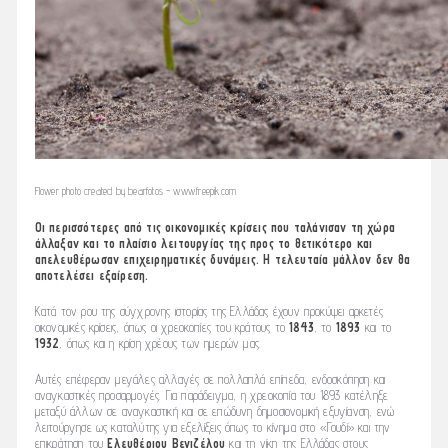
Flower photo created by bearfotos - www.freepik.com
Οι περισσότερες από τις οικονομικές κρίσεις που ταλάνισαν τη χώρα
άλλαξαν και το πλαίσιο λειτουργίας της προς το θετικότερο και
απελευθέρωσαν επιχειρηματικές δυνάμεις. Η τελευταία μάλλον δεν θα
αποτελέσει εξαίρεση.
Κατά τον ρου της σύγχρονης ιστορίας της Ελλάδας έχουν προκύψει αρκετές
οικονομικές κρίσεις, όπως οι χρεοκοπίες του κράτους το
1843
, το
1893
και το
1932
, όπως και η κρίση χρέους των ημερών μας.
Αυτές επέφεραν μεγάλες αλλαγές σε πολλαπλά επίπεδα, ενδοσκόπηση και
αναγκαστικές προσαρμογές. Για παράδειγμα, η χρεοκοπία του 1893 κατέληξε
μεταξύ άλλων σε αναγκαστική και σε επώδυνη δημοσιονομική εξυγίανση, ενώ
λειτούργησε ως καταλύτης για εξελίξεις όπως το κίνημα στο «Γουδί» και την
επικράτηση του
Ελευθέριου Βενιζέλου
και τη νίκη της Ελλάδας στους