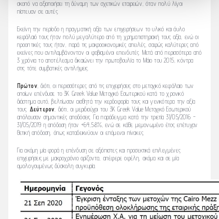
σκοπό να αξιοποιήσει τη δύναμη των σχετικών εταιρειών, όταν πολύ λίγοι
πίστευαν σε αυτές.
Εκείνη την περίοδο η πραγματική αξία των επιχειρήσεων το υλικό και άυλο
κεφάλαιό τους ήταν πολύ μεγαλύτερο από τη χρηματιστηριακή τους αξία, ενώ οι
προοπτικές τους ήταν, παρά τις μακροοικονομικές απειλές, σαφώς καλύτερες από
εκείνες που αντιλαμβάνονταν οι φοβισμένοι επενδυτές. Μετά από περισσότερα από
3 χρόνια το αποτέλεσμα δικαιώνει την πρωτοβουλία το Μάιο του 2015, κόντρα
στις τότε συμβατικές αντιλήψεις.
Πρώτον
, διότι, οι περισσότερες από τις επιχειρήσεις στο μετοχικό κεφάλαιο των
οποίων επένδυσε το 3K Greek Value Μετοχικό Εσωτερικού κατά το χρονικό
διάστημα αυτό, βελτίωσαν αισθητά την κερδοφορία τους και γενικότερα την αξία
τους.
Δεύτερον
, διότι, οι μεριδιούχοι του 3K Greek Value Μετοχικό Εσωτερικού
απόλαυσαν σημαντικές αποδόσεις. Για παράδειγμα κατά την τριετία 31/05/2016 -
31/05/2019 η απόδοση ήταν +64,58%, ενώ σε κάθε μεμονωμένο έτος επέτυχαν
θετική απόδοση, όπως καταδεικνύουν οι επόμενοι πίνακες.
Για ακόμη μία φορά η επένδυση σε αξιόπιστες και προσεκτικά επιλεγμένες
επιχειρήσεις με μακροχρόνιο ορίζοντα, απέφερε οφέλη, ακόμα και σε μία
ομολογουμένως δύσκολη συγκυρία.