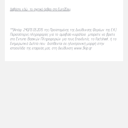
Διαβάστε εδώ το σχετικό άρθρο στο Euro2Day
**(Απόφ. 240/13.05.2015 της Προϊσταμένης της Διεύθυνσης Φορέων της Ε.Κ.)
Περισσότερες πληροφορίες για το αμοιβαίο κεφάλαιο μπορείτε να βρείτε
στο Έντυπο Βασικών Πληροφοριών για τους Επενδυτές, το Factsheet, ή το
Ενημερωτικό Δελτίο που διατίθενται σε ηλεκτρονική μορφή στην
ιστοσελίδα της εταιρείας μας, στη διεύθυνση www.3kip.gr