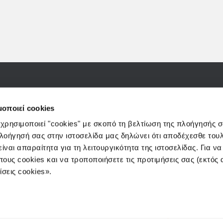
(Πανεπιστημίου) 25-27-29, 10564, Αθήνα
e-mails:
info@3kip.gr
,
cust
μοποιεί cookies
 χρησιμοποιεί "cookies" με σκοπό τη βελτίωση της πλοήγησής 
πλοήγησή σας στην ιστοσελίδα μας δηλώνει ότι αποδέχεσθε του
ίναι απαραίτητα για τη λειτουργικότητα της ιστοσελίδας. Για ν
πους cookies και να τροποποιήσετε τις προτιμήσεις σας (εκτός
Η ΕΤΑΙΡΕΙΑ
σεις cookies».
ΑΜΟΙΒΑΙΑ Κ
WEALTH MA
E-FUNDS