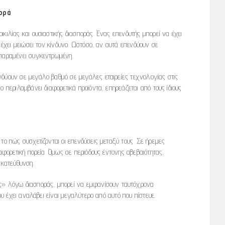
πορά
κιλίας και ουσιαστικής διασποράς. Ένας επενδυτής μπορεί να έχει
ι έχει μειώσει τον κίνδυνο. Ωστόσο, αν αυτά επενδύουν σε
 παραμένει συγκεντρωμένη.
νδύουν σε μεγάλο βαθμό σε μεγάλες εταιρείες τεχνολογίας στις
ο περιλαμβάνει διαφορετικά προϊόντα, επηρεάζεται από τους ίδιους
το πώς συσχετίζονται οι επενδύσεις μεταξύ τους. Σε ήρεμες
ιαφορετική πορεία. Όμως σε περιόδους έντονης αβεβαιότητας,
 κατεύθυνση.
ίς» λόγω διασποράς, μπορεί να εμφανίσουν ταυτόχρονα
που έχει αναλάβει είναι μεγαλύτερο από αυτό που πίστευε.