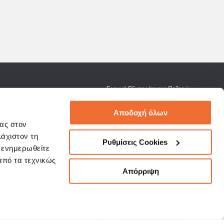
omerservice@3kip.gr
Αποδοχή όλων
σας στον
λάχιστον τη
Ρυθμίσεις Cookies
α ενημερωθείτε
 από τα τεχνικώς
Όροι Χρήσης
Απόρριψη
ΕΦΑΛΑΙΑ
Συμβουλές Ασφαλείας
"Phishing"
NAGEMENT
Πολιτική Προστασίας Δεδομένων
Προσωπικού Χαρακτήρα