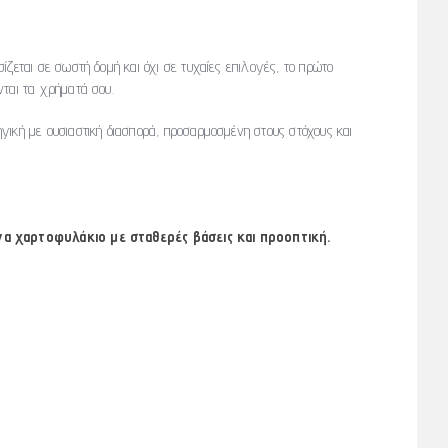
ίζεται σε σωστή δομή και όχι σε τυχαίες επιλογές, το πρώτο
νται τα χρήματά σου.
γική με ουσιαστική διασπορά, προσαρμοσμένη στους στόχους και
ένα χαρτοφυλάκιο με σταθερές βάσεις και προοπτική.