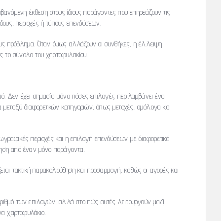
βανόμενη έκθεση στους ίδιους παράγοντες που επηρεάζουν τις
δους, περιοχές ή τύπους επενδύσεων.
 ως πρόβλημα. Όταν όμως αλλάζουν οι συνθήκες, η έλλειψη
ς το σύνολο του χαρτοφυλακίου.
μό. Δεν έχει σημασία μόνο πόσες επιλογές περιλαμβάνει ένα
 μεταξύ διαφορετικών κατηγοριών, όπως μετοχές, ομόλογα και
εωγραφικές περιοχές και η επιλογή επενδύσεων με διαφορετικά
ρτηση από έναν μόνο παράγοντα.
άζεται τακτική παρακολούθηση και προσαρμογή, καθώς οι αγορές και
αριθμό των επιλογών, αλλά στο πώς αυτές λειτουργούν μαζί.
ένα χαρτοφυλάκιο.