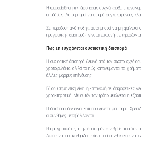
Η ψευδαίσθηση της διασποράς συχνά κρύβει επαναλαμ
αποδόσεις. Αυτό μπορεί να αφορά συγκεκριμένους κλά
Σε περιόδους ανάπτυξης, αυτό μπορεί να μη φαίνεται
πραγματικής διασποράς γίνεται εμφανής, επηρεάζοντα
Πώς επιτυγχάνεται ουσιαστική διασπορά
Η ουσιαστική διασπορά ξεκινά από τον σωστό σχεδιασ
χαρτοφυλάκιο, αλλά το πώς κατανέμονται τα χρήματα
άλλες μορφές επένδυσης.
Εξίσου σημαντική είναι η κατανομή σε διαφορετικές γ
χαρακτηριστικά. Με αυτόν τον τρόπο μειώνεται η εξά
Η διασπορά δεν είναι κάτι που γίνεται μία φορά. Χρει
οι συνθήκες μεταβάλλονται.
Η πραγματική αξία της διασποράς δεν βρίσκεται στον 
Αυτό είναι που καθορίζει τελικά πόσο ανθεκτικό είναι 