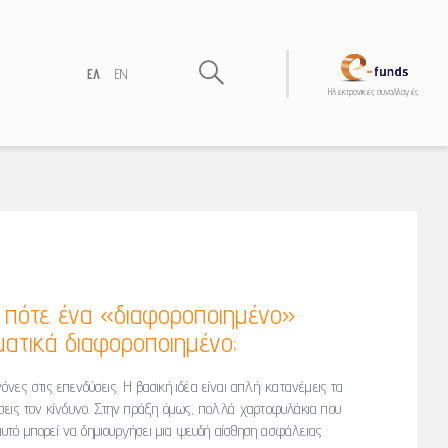
ΕΛ
EN
Hλεκτρονικές συναλλαγές
: πότε ένα «διαφοροποιημένο»
ατικά διαφοροποιημένο;
νες στις επενδύσεις. Η βασική ιδέα είναι απλή: κατανέμεις τα
σεις τον κίνδυνο. Στην πράξη όμως, πολλά χαρτοφυλάκια που
 αυτό μπορεί να δημιουργήσει μια ψευδή αίσθηση ασφάλειας.