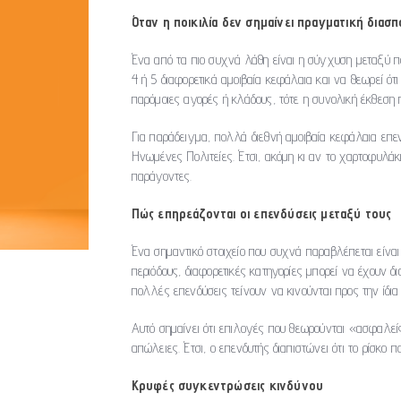
Όταν η ποικιλία δεν σημαίνει πραγματική διασ
Ένα από τα πιο συχνά λάθη είναι η σύγχυση μεταξύ ποι
4 ή 5 διαφορετικά αμοιβαία κεφάλαια και να θεωρεί ότ
παρόμοιες αγορές ή κλάδους, τότε η συνολική έκθεση
Για παράδειγμα, πολλά διεθνή αμοιβαία κεφάλαια επε
Ηνωμένες Πολιτείες. Έτσι, ακόμη κι αν το χαρτοφυλάκι
παράγοντες.
Πώς επηρεάζονται οι επενδύσεις μεταξύ τους
Ένα σημαντικό στοιχείο που συχνά παραβλέπεται είναι 
περιόδους, διαφορετικές κατηγορίες μπορεί να έχουν δ
πολλές επενδύσεις τείνουν να κινούνται προς την ίδια
Αυτό σημαίνει ότι επιλογές που θεωρούνται «ασφαλε
απώλειες. Έτσι, ο επενδυτής διαπιστώνει ότι το ρίσκο 
Κρυφές συγκεντρώσεις κινδύνου