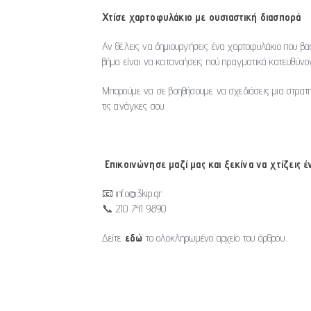
Χτίσε χαρτοφυλάκιο με ουσιαστική διασπορά
Αν θέλεις να δημιουργήσεις ένα χαρτοφυλάκιο που βασ
βήμα είναι να κατανοήσεις πού πραγματικά κατευθύνο
Μπορούμε να σε βοηθήσουμε να σχεδιάσεις μια στρατη
τις ανάγκες σου.
Επικοινώνησε μαζί μας και ξεκίνα να χτίζεις 
📧 info@3kip.gr
📞 210 741 9890
Δείτε
εδώ
το ολοκληρωμένο αρχείο του άρθρου