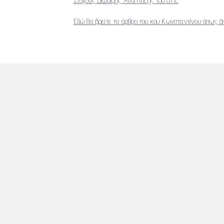
Στόχους Βιώσιμης Ανάπτυξης του ΟΗΕ
.
Εδώ θα βρείτε το άρθρο του κου Κωνσταντίνου όπως δ