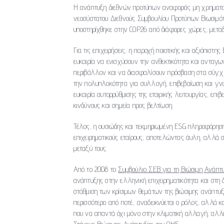
Η ανάπτυξη διεθνών προτύπων αναφοράς μη χρηματοο
νεοσύστατου Διεθνούς Συμβουλίου Προτύπων Βιωσιμότητα
υποστηρίχθηκε στην COP26 από διάφορες χώρες, μετα
Για τις επιχειρήσεις, η παροχή ποιοτικής και αξιόπιστ
ευκαιρία να ενισχύσουν την ανθεκτικότητα και ανταγω
περιβάλλον και να διασφαλίσουν πρόσβαση στα σύγχρο
την πολυπλοκότητα για συλλογή, επιβεβαίωση και γν
ευκαιρία αυτορρύθμισης της εταιρικής λειτουργίας, επι
κινδύνους και σημεία προς βελτίωση.
Τέλος, η ουσιώδης και τεκμηριωμένη ESG πληροφόρηση 
επιχειρηματικούς εταίρους, αποτελώντας άυλη, αλλά 
μεταξύ τους.
Από το 2008 το
Συμβούλιο ΣΕΒ για τη Βιώσιμη Ανάπτ
ανάπτυξης στην ελληνική επιχειρηματικότητα και στη δ
στάθμιση των κρίσιμων θεμάτων της βιώσιμης ανάπτυξη
περισσότερο από ποτέ, αναδεικνύεται ο ρόλος, αλλά 
που να απαντά όχι μόνο στην κλιματική αλλαγή, αλλά