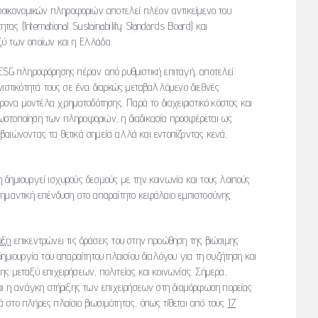
ικονομικών πληροφοριών αποτελεί πλέον αντικείμενο του
ς (International Sustainability Standards Board) και
ξύ των οποίων και η Ελλάδα.
ης ESG πληροφόρησης πέραν από ρυθμιστική επιταγή, αποτελεί
νιστικότητά τους σε ένα διαρκώς μεταβαλλόμενο διεθνές
να μοντέλα χρηματοδότησης. Παρά το διαχειριστικό κόστος και
ωστοποίηση των πληροφοριών, η διαδικασία προσφέρεται ως
βεβαιώνοντας τα θετικά σημεία αλλά και εντοπίζοντας κενά,
δημιουργεί ισχυρούς δεσμούς με την κοινωνία και τους λοιπούς
σημαντική επένδυση στο απαραίτητο κεφάλαιο εμπιστοσύνης
υξη
επικεντρώνει τις δράσεις του στην προώθηση της βιώσιμης
ημιουργία του απαραίτητου πλαισίου διαλόγου για τη συζήτηση και
ς μεταξύ επιχειρήσεων, πολιτείας και κοινωνίας. Σήμερα,
και η ανάγκη στήριξης των επιχειρήσεων στη διαμόρφωση πορείας
 στο πλήρες πλαίσιο βιωσιμότητας, όπως τίθεται από τους
17