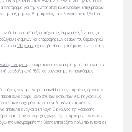
της Σύμβασης-Πλαίσιο των Ηνωμένων Εθνών για την Κλιματική
 πλατφόρμα για την κινητοποίηση κυβερνήσεων, επιχειρήσεων
ση της αύξησης της θερμοκρασίας του πλανήτη στους 1,5ο C σε
 η ανάδειξη του φιλόδοξου στόχου της Ευρωπαϊκής Ένωσης για
ύ ισοζυγίου εκπομπών και απορροφήσεων αερίων του θερμοκηπίου
ν πάνω από
130 χώρες
έχουν ήδη θέσει, ή συζητούν, την επίτευξή
άνωσης Ενέργειας
, αποτρέπεται η εκπομπή στην ατμόσφαιρα 17Gt
θετική μεταβολή κατά 46%, σε σύγκριση με τις παγκόσμιες
έπει όμως σύντομα να μετουσιωθεί σε συγκεκριμένες δράσεις και
εί, παρότι συνεισφέρει μόνο 8% των εκπομπών ΑτΘ παγκοσμίως.
κότητας των επιχειρήσεων που αναλαμβάνουν το κόστος
να αποτελεί αναγκαία επιλογή. Ο κίνδυνος της «διαρροής
ραστηριοτήτων σε περιοχές χωρίς (ή με μικρότερες) κλιματικές
 λόγω της γεωγραφικής της θέσης επηρεάζεται πολύ πιο έντονα σε