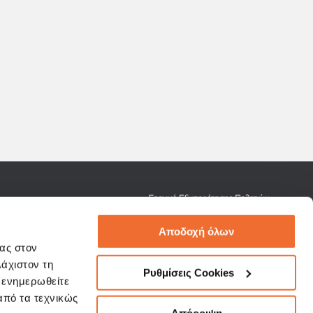
omerservice@3kip.gr
Αποδοχή όλων
σας στον
λάχιστον τη
Ρυθμίσεις Cookies
α ενημερωθείτε
 από τα τεχνικώς
Όροι Χρήσης