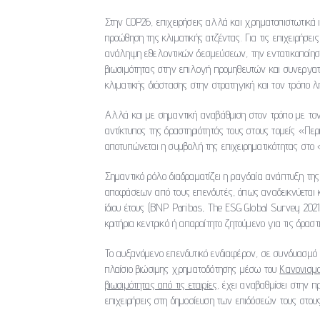
Στην COP26, επιχειρήσεις αλλά και χρηματοπιστωτικά
προώθηση της κλιματικής ατζέντας. Για τις επιχειρήσ
ανάληψη εθελοντικών δεσμεύσεων, την εντατικοποίηση
βιωσιμότητας στην επιλογή προμηθευτών και συνεργα
κλιματικής διάστασης στην στρατηγική και τον τρόπο
Αλλά και με σημαντική αναβάθμιση στον τρόπο με τον 
αντίκτυπος της δραστηριότητάς τους στους τομείς «Π
αποτυπώνεται η συμβολή της επιχειρηματικότητας στο «
Σημαντικό ρόλο διαδραματίζει η ραγδαία ανάπτυξη τ
αποφάσεων από τους επενδυτές, όπως αναδεικνύεται 
ίδιου έτους (BNP Paribas, The ESG Global Survey 2
κριτήρια κεντρικό ή απαραίτητο ζητούμενο για τις δρασ
Το αυξανόμενο επενδυτικό ενδιαφέρον, σε συνδυασμό μ
πλαίσιο βιώσιμης χρηματοδότησης μέσω του
Κανονισμο
βιωσιμότητας από τις εταιρίες
, έχει αναβαθμίσει στην 
επιχειρήσεις στη δημοσίευση των επιδόσεών τους στους