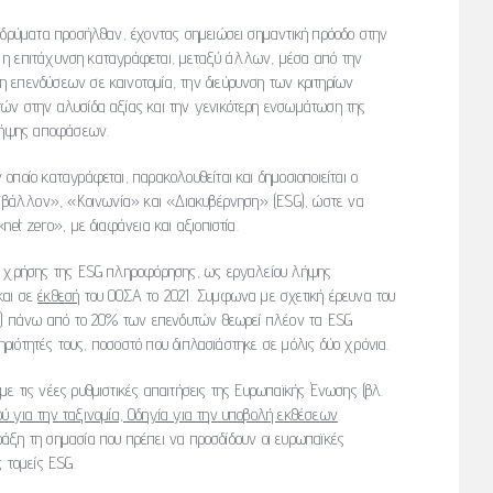
 ιδρύματα προσήλθαν, έχοντας σημειώσει σημαντική πρόοδο στην
εις η επιτάχυνση καταγράφεται, μεταξύ άλλων, μέσα από την
 επενδύσεων σε καινοτομία, την διεύρυνση των κριτηρίων
τών στην αλυσίδα αξίας και την γενικότερη ενσωμάτωση της
 λήψης αποφάσεων.
οποίο καταγράφεται, παρακολουθείται και δημοσιοποιείται ο
εριβάλλον», «Κοινωνία» και «Διακυβέρνηση» (ESG), ώστε να
net zero», με διαφάνεια και αξιοπιστία.
ης χρήσης της ESG πληροφόρησης, ως εργαλείου λήψης
και σε
έκθεσή
του ΟΟΣΑ το 2021. Συμφωνα με σχετική έρευνα του
021) πάνω από το 20% των επενδυτών θεωρεί πλέον τα ESG
τηριότητές τους, ποσοστό που διπλασιάστηκε σε μόλις δύο χρόνια.
ε τις νέες ρυθμιστικές απαιτήσεις της Ευρωπαϊκής Ένωσης (βλ.
ύ για την ταξινομία, Οδηγία για την υποβολή εκθέσεων
πράξη τη σημασία που πρέπει να προσδίδουν οι ευρωπαϊκές
 τομείς ESG.