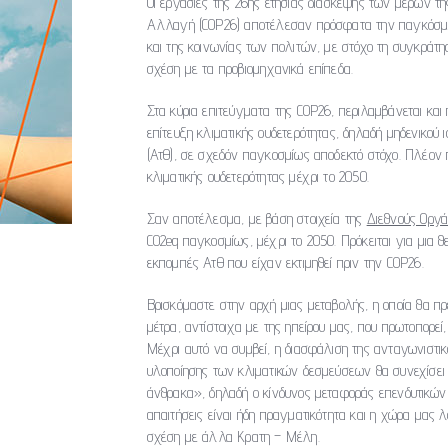
Οι εργασίες της 26ης ετήσιας διάσκεψης των μερών 
Αλλαγή (COP26) αποτέλεσαν πρόσφατα την παγκόσμια
και της κοινωνίας των πολιτών, με στόχο τη συγκράτη
σχέση με τα προβιομηχανικά επίπεδα.
Στα κύρια επιτεύγματα της COP26, περιλαμβάνεται και
επίτευξη κλιματικής ουδετερότητας, δηλαδή μηδενικο
(ΑτΘ), σε σχεδόν παγκοσμίως αποδεκτό στόχο. Πλέο
κλιματικής ουδετερότητας μέχρι το 2050.
Σαν αποτέλεσμα, με βάση στοιχεία της
Διεθνούς Οργ
CO2eq παγκοσμίως, μέχρι το 2050. Πρόκειται για μια 
εκπομπές ΑτΘ που είχαν εκτιμηθεί πριν την COP26.
Βρισκόμαστε στην αρχή μιας μεταβολής, η οποία θα πρ
μέτρα, αντίστοιχα με της ηπείρου μας, που πρωτοπορ
Μέχρι αυτό να συμβεί, η διασφάλιση της ανταγωνιστι
υλοποίησης των κλιματικών δεσμεύσεων θα συνεχίσει 
άνθρακα», δηλαδή ο κίνδυνος μεταφοράς επενδυτικών δ
απαιτήσεις είναι ήδη πραγματικότητα και η χώρα μας
σχέση με άλλα Κρατη – Μέλη.