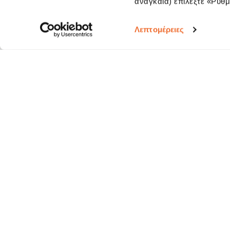
αναγκαία) επιλέξτε «Ρυθμί
Λεπτομέρειες
Εγγραφείτε στο newsletter της 3K Investment Partners για να λαμβάνετ
μας
Αποστ
Εγγραφή
Διαγραφή
ΕΝΗΜΕΡΩΣΗ ΓΙΑ ΤΗΝ ΕΠΕΞΕΡΓΑΣΙΑ ΠΡΟΣΩΠΙΚΩΝ ΔΕΔΟΜΕΝΩΝ
Απόφαση 3847