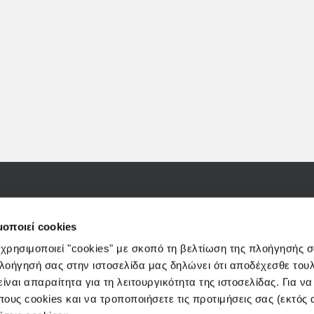
(Πανεπιστημίου) 25-27-29, 10564, Αθήνα
e-mails:
info@3kip.gr
,
cust
μοποιεί cookies
 χρησιμοποιεί "cookies" με σκοπό τη βελτίωση της πλοήγησής 
πλοήγησή σας στην ιστοσελίδα μας δηλώνει ότι αποδέχεσθε του
ίναι απαραίτητα για τη λειτουργικότητα της ιστοσελίδας. Για ν
πους cookies και να τροποποιήσετε τις προτιμήσεις σας (εκτός
Η ΕΤΑΙΡΕΙΑ