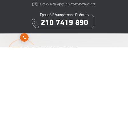
e-mails:
info@3kip.gr
,
customerservice@3kip.gr
Εγγραφείτε στο newsletter της 3K Investment Partners για να λαμβάνετε άμεσα τα νέα
μας
Αποστολή
Εγγραφή
Διαγραφή
ΕΝΗΜΕΡΩΣΗ ΓΙΑ ΤΗΝ ΕΠΕΞΕΡΓΑΣΙΑ ΠΡΟΣΩΠΙΚΩΝ ΔΕΔΟΜΕΝΩΝ