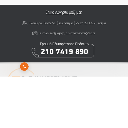
Επικοινωνήστε μαζί μας
Ελευθερίου Βενιζέλου (Πανεπιστημίου) 25-27-29, 10564, Αθήνα
e-mails:
info@3kip.gr
,
customerservice@3kip.gr
Εγγραφείτε στο newsletter της 3K Investment Partners για να λαμβάνετε άμεσα τα νέα
μας
Αποστολή