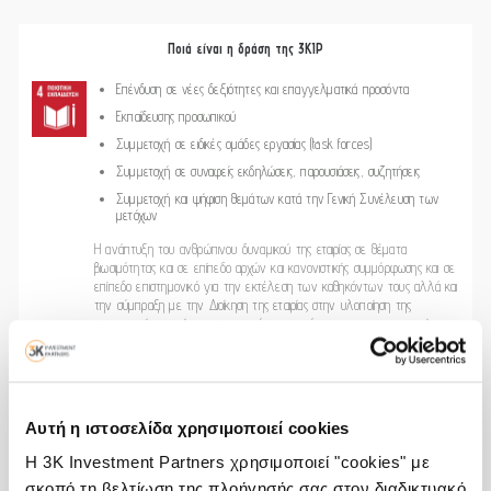
Ποιά είναι η δράση της 3KIP
Επένδυση σε νέες δεξιότητες και επαγγελματικά προσόντα
Εκπαίδευσης προσωπικού
Συμμετοχή σε ειδικές ομάδες εργασίας (task forces)
Συμμετοχή σε συναφείς εκδηλώσεις, παρουσιάσεις, συζητήσεις
Συμμετοχή και ψήφιση θεμάτων κατά την Γενική Συνέλευση των
μετόχων
H ανάπτυξη του ανθρώπινου δυναμικού της εταιρίας σε θέματα
βιωσιμότητας και σε επίπεδο αρχών και κανονιστικής συμμόρφωσης και σε
επίπεδο επιστημονικό για την εκτέλεση των καθηκόντων τους αλλά και
την σύμπραξη με την Διοίκηση της εταιρίας στην υλοποίηση της
στρατηγικής της είναι η σημαντικότερη παράμετρος για την επιτυχία
αυτής της στρατηγικής.
Σε συνεργασία με ειδικούς εμπειρογνώμονες η εταιρεία σχεδίασε και
υλοποιεί ολοκληρωμένο πρόγραμμα ανάπτυξης νέων δεξιοτήτων και
βελτίωσης υφιστάμενων δεξιοτήτων σχετικών με την βιωσιμότητα και τα
Αυτή η ιστοσελίδα χρησιμοποιεί cookies
ουσιώδη θέματα που κατά προτεραιότητα θα αντιμετωπίσει η εταιρία από
την αποστολή και στον σκοπό της. (Active learning program 5 στελέχη
Η 3K Investment Partners χρησιμοποιεί "cookies" με
x ώρες εκπαίδευσης)
σκοπό τη βελτίωση της πλοήγησής σας στον διαδικτυακό