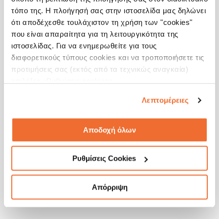
Σχετικές εκπαιδεύσεις οργανώθηκαν και για τα μέλη του Δ.Σ.
τόπο της. Η πλοήγησή σας στην ιστοσελίδα μας δηλώνει
προκειμένου να συμμετέχουν ενεργά στην αξιολόγηση των ουσιωδών
ότι αποδέχεσθε τουλάχιστον τη χρήση των "cookies"
θεμάτων και στην υιοθέτηση στρατηγικών στόχων για το 2030.
που είναι απαραίτητα για τη λειτουργικότητα της
Η ανάπτυξη κατάλληλων δεξιοτήτων καταγράφεται με ποσοτικά και
ιστοσελίδας. Για να ενημερωθείτε για τους
ποιοτικό δεδομένα στο πλαίσιο της αποτίμησης της συνολικής επένδυσης
διαφορετικούς τύπους cookies και να τροποποιήσετε τις
της εταιρίας για την βιωσιμότητα και συμπεριλαμβάνεται στην ετήσια
ενημέρωση της Διοίκησης προς τους Μετόχους και τους Συμμετόχους.
προτιμήσεις σας (εκτός από τα τεχνικώς αναγκαία)
επιλέξτε «Ρυθμίσεις cookies».
Λεπτομέρειες
Αποδοχή όλων
Ρυθμίσεις Cookies
Απόρριψη