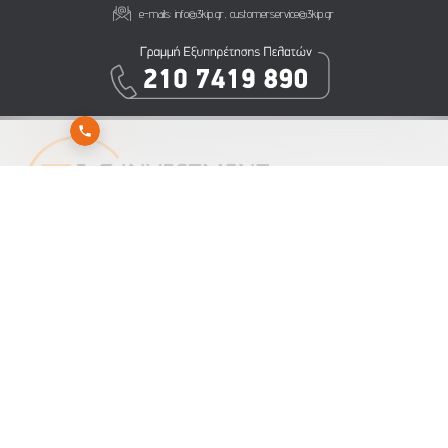
e-mails:
info@3kip.gr
,
customerservice@3kip.gr
Εγγραφείτε στο newsletter της 3K Investment Partners για να λαμβάνετε άμεσα τα νέα
μας
Αποστολή
Εγγραφή
Διαγραφή
ΕΝΗΜΕΡΩΣΗ ΓΙΑ ΤΗΝ ΕΠΕΞΕΡΓΑΣΙΑ ΠΡΟΣΩΠΙΚΩΝ ΔΕΔΟΜΕΝΩΝ