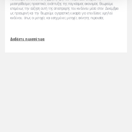
μεσοπρόθεσμες προοπτικές ανάπτυξης της παγκόσμιας οικονομίας. Θεωρούμε
επομένως την αύξηση αυτή της αποστροφής του κινδύνου μέσα στον Δεκέμβριο
ως προσωρινή και την θεωρούμε αγοραστική ευκαιρία για επενδύσεις υψηλού
κινδύνου, όπως οι μετοχές και εισηγμένες μετοχές ακίνητης περιουσίας.
Διαβάστε περισσότερα