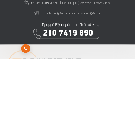
Ελευθερίου Βενιζέλου (Πανεπιστημίου) 25-27-29, 10564, Αθήνα
e-mails:
info@3kip.gr
,
customerservice@3kip.gr
Εγγραφείτε στο newsletter της 3K Investment Partners για να λαμβάνετε άμεσα τα νέα
μας
Αποστολή
Εγγραφή
Διαγραφή