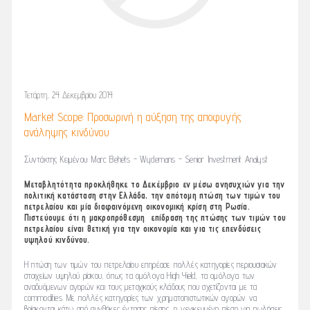
Τετάρτη, 24 Δεκεμβρίου 2014
Market Scope: Προσωρινή η αύξηση της αποφυγής
ανάληψης κινδύνου
Συντάκτης Κειμένου: Marc Behets - Wydemans - Senior Investment Analyst
Μεταβλητότητα προκλήθηκε το Δεκέμβριο εν μέσω ανησυχιών για την
πολιτική κατάσταση στην Ελλάδα, την απότομη πτώση των τιμών του
πετρελαίου και μία διαφαινόμενη οικονομική κρίση στη Ρωσία.
Πιστεύουμε ότι η μακροπρόθεσμη επίδραση της πτώσης των τιμών του
πετρελαίου είναι θετική για την οικονομία και για τις επενδύσεις
υψηλού κινδύνου.
Η πτώση των τιμών του πετρελαίου επηρέασε πολλές κατηγορίες περιουσιακών
στοιχείων υψηλού ρίσκου, όπως τα ομόλογα High Yield, τα ομόλογα των
αναδυόμενων αγορών και τους μετοχικούς κλάδους που σχετίζονται με τα
commodities. Με πολλές κατηγορίες των χρηματοπιστωτικών αγορών να
βρίσκονται κάτω από συνθήκες έντασης πίεσης, η γενικευμένη πίεση για πωλήσεις