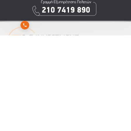
Εγγραφείτε στο newsletter της 3K Investment Partners για να λαμβάνετε άμεσα τα νέα
μας
Αποστολή
Εγγραφή
Διαγραφή
ΕΝΗΜΕΡΩΣΗ ΓΙΑ ΤΗΝ ΕΠΕΞΕΡΓΑΣΙΑ ΠΡΟΣΩΠΙΚΩΝ ΔΕΔΟΜΕΝΩΝ
ΠΛΗΡΟΦΟΡΊΕΣ