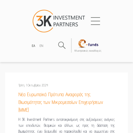
ΕΛ
EN
Hλεκτρονικές συναλλαγές
Τρίτη, 1 Οκτωβρίου 2024
Nέα Ευρωπαϊκά Πρότυπα Αναφοράς της
Βιωσιμότητας των Μικρομεσαίων Επιχειρήσεων
(ΜΜΕ)
Η 3K Investment Partners ανταποκρινόμενη στις αυξανόμενες ανάγκες
των επενδυτών, θεσμικών και άλλων, ως προς τη διάσταση της
βιωσιμότητας, έχει δεσμευθεί να παρακολουθεί και να συμμετέχει στις