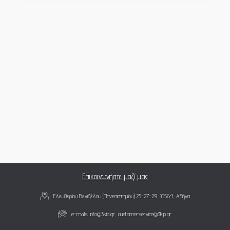
Επικοινωνήστε μαζί μας
Ελευθερίου Βενιζέλου (Πανεπιστημίου) 25-27-29, 10564, Αθήνα
e-mails:
info@3kip.gr
,
customerservice@3kip.gr