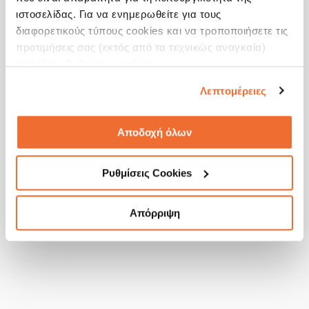
ιστοσελίδας. Για να ενημερωθείτε για τους
διαφορετικούς τύπους cookies και να τροποποιήσετε τις
Διαβάστε εδώ το πλήρες Δελτίο Τύπου
προτιμήσεις σας (εκτός από τα τεχνικώς αναγκαία)
επιλέξτε «Ρυθμίσεις cookies».
Λεπτομέρειες
Αποδοχή όλων
Ρυθμίσεις Cookies
Απόρριψη