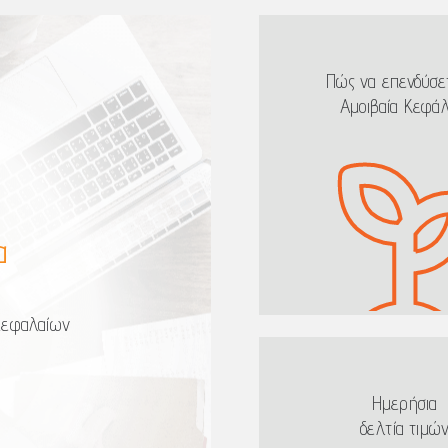
Πώς να επενδύσε
Aμοιβαία Kεφάλ
α
 κεφαλαίων
Ημερήσια
δελτία τιμώ