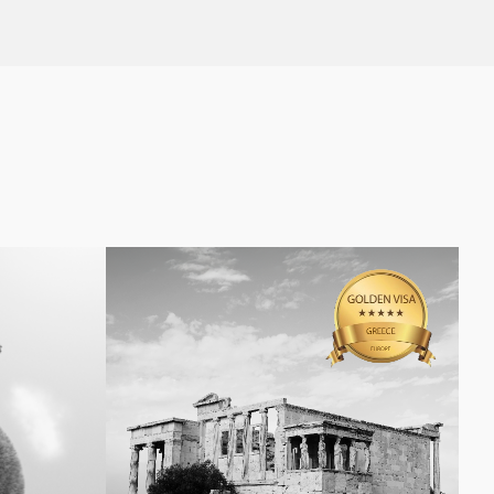
nvesting) σας
Επενδύοντας €350.000 στο 3Κ Balanced Fund
θνείς
(κατηγορία μεριδίου Χ), καλύπτετε τις προϋποθέσεις και
 παράλληλα
εξασφαλίζετε άδεια διαμονής στην Ελλάδα για εσάς και
την οικογένειά σας, χωρίς την ταλαιπωρία της
επένδυσης σε ακίνητα.
ας προσφέρουν
 και δυνητικά
ων