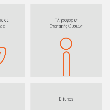
τε σε
Πληροφορίες
αια
Εποπτικής Φύσεως
E-funds
ν