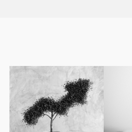
Το 3K Greek Value Μετοχικό Εσωτερικού επενδύει σε
Το 3K Interna
Ελληνικές Επιχειρήσεις που πετυχαίνουν δυνητικά
έξυπνη λύση 
εξαιρετικές αποδόσεις σε μακροπρόθεσμο ορίζοντα,
να έχουν την
έχουν έντονη εξαγωγική δραστηριότητα, υγιείς
αποδόσεις από
ισολογισμούς, χρηματική ρευστότητα, κερδοφορία και
χαρτοφυλάκιό 
κυρίως αξιόπιστες, σταθερές και χρηστές διοικήσεις,
στο συνεχώς 
δίνοντας ιδιαίτερη έμφαση σε επιχειρήσεις που δύνανται
προκειμένου ν
να κρύβουν σημαντικές αξίες.