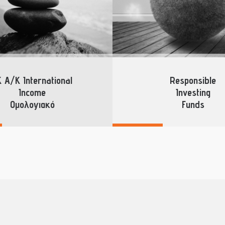
 Α/Κ International
Responsible
Income
Investing
Περισσότερα
Περισσότερα
Ομολογιακό
Funds