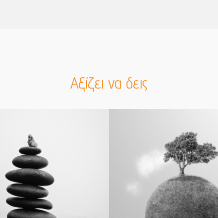
Αξίζει να δεις
tional Income Ομολογιακό προσφέρει μια
Οι «Υπεύθυνες Επενδύσεις» (Responsible I
σε όλους όσοι θέλουν τα χρήματά τους
δίνουν την ευκαιρία να επενδύσετε σε διε
 προοπτική να επιτύχουν υψηλότερες
επενδυτικές στρατηγικές συμβάλλοντας
 τις προθεσμιακές καταθέσεις. Το
στη βελτίωση της ζωής στον πλανήτη.
του υπόκειται σε διαρκείς προσαρμογές
μεταβαλλόμενο περιβάλλον,
Οι επενδύσεις “Responsible Investing” σ
α επιτύχει τους στόχους του.
αποτελεσματική διαχείριση του κεφαλαίου
την επίτευξη καλύτερων μακροπρόθεσμ
αποδόσεων