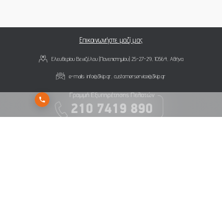
Επικοινωνήστε μαζί μας
Ελευθερίου Βενιζέλου (Πανεπιστημίου) 25-27-29, 10564, Αθήνα
e-mails:
info@3kip.gr
,
customerservice@3kip.gr
Εγγραφείτε στο newsletter της 3K Investment Partners για να λαμβάνετε άμεσα τα νέα
μας