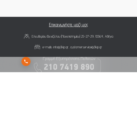
Επικοινωνήστε μαζί μας
Ελευθερίου Βενιζέλου (Πανεπιστημίου) 25-27-29, 10564, Αθήνα
e-mails:
info@3kip.gr
,
customerservice@3kip.gr
Εγγραφείτε στο newsletter της 3K Investment Partners για να λαμβάνετε άμεσα τα νέα
μας