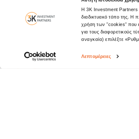
Η 3K Investment Partners
διαδικτυακό τόπο της. Η 
χρήση των "cookies" που ε
Επικοινωνήστε μαζί μας
Ελευθερίου Βενιζέλου 
για τους διαφορετικούς τύ
αναγκαία) επιλέξτε «Ρυθμί
Λεπτομέρειες
Εγγραφείτε στο newsletter της 3K Investment Partners για να λαμβάνετ
μας
Αποστ