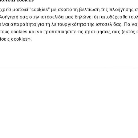
 χρησιμοποιεί "cookies" με σκοπό τη βελτίωση της πλοήγησής 
πλοήγησή σας στην ιστοσελίδα μας δηλώνει ότι αποδέχεσθε του
ίναι απαραίτητα για τη λειτουργικότητα της ιστοσελίδας. Για ν
(Πανεπιστημίου) 25-27-29, 10564, Αθήνα
e-mails:
info@3kip.gr
,
cust
πους cookies και να τροποποιήσετε τις προτιμήσεις σας (εκτός
σεις cookies».
Η ΕΤΑΙΡΕΙΑ
ΑΜΟΙΒΑΙΑ Κ
WEALTH MA
E-FUNDS
ΔΕΛΤΙΟ ΤΙΜ
ε άμεσα τα νέα
ΕΠΙΚΟΙΝΩΝΊ
ολή