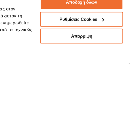
Αποδοχή όλων
σας στον
λάχιστον τη
Ρυθμίσεις Cookies
α ενημερωθείτε
omerservice@3kip.gr
 από τα τεχνικώς
Απόρριψη
Όροι Χρήσης
ΕΦΑΛΑΙΑ
Συμβουλές Ασφαλείας
"Phishing"
NAGEMENT
Πολιτική Προστασίας Δεδομένων
Προσωπικού Χαρακτήρα
Πελατών
ΩΝ
Πολιτικές Εταιρείας
Α