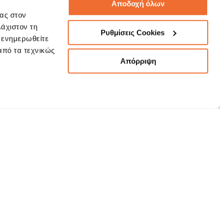
Αποδοχή όλων
σας στον
λάχιστον τη
Ρυθμίσεις Cookies
α ενημερωθείτε
omerservice@3kip.gr
 από τα τεχνικώς
Απόρριψη
Όροι Χρήσης
ΕΦΑΛΑΙΑ
Συμβουλές Ασφαλείας
"Phishing"
NAGEMENT
Πολιτική Προστασίας Δεδομένων
Προσωπικού Χαρακτήρα
Πελατών
ΩΝ
Πολιτικές Εταιρείας
Α