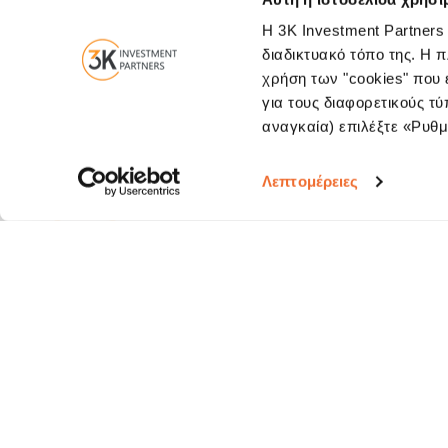
Η 3K Investment Partners
διαδικτυακό τόπο της. Η 
χρήση των "cookies" που ε
Επικοινωνήστε μαζί μας
Ελευθερίου Βενιζέλου 
για τους διαφορετικούς τύ
αναγκαία) επιλέξτε «Ρυθμί
Λεπτομέρειες
Εγγραφείτε στο newsletter της 3K Investment Partners για να λαμβάνετ
μας
Αποστ