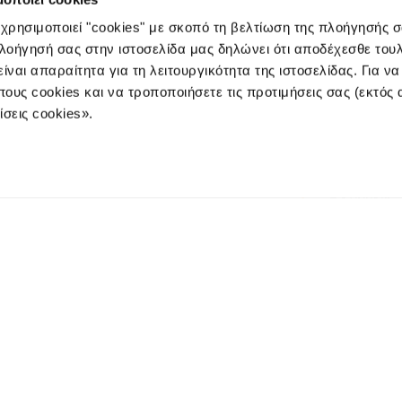
 χρησιμοποιεί "cookies" με σκοπό τη βελτίωση της πλοήγησής 
πλοήγησή σας στην ιστοσελίδα μας δηλώνει ότι αποδέχεσθε του
ίναι απαραίτητα για τη λειτουργικότητα της ιστοσελίδας. Για ν
(Πανεπιστημίου) 25-27-29, 10564, Αθήνα
e-mails:
info@3kip.gr
,
cust
πους cookies και να τροποποιήσετε τις προτιμήσεις σας (εκτός
σεις cookies».
Η ΕΤΑΙΡΕΙΑ
ΑΜΟΙΒΑΙΑ Κ
WEALTH MA
E-FUNDS
ΔΕΛΤΙΟ ΤΙΜ
ε άμεσα τα νέα
ΕΠΙΚΟΙΝΩΝΊ
ολή