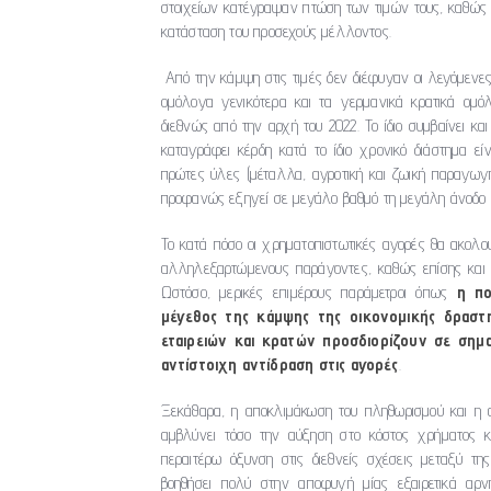
στοιχείων κατέγραψαν πτώση των τιμών τους, καθώς 
κατάσταση του προσεχούς μέλλοντος.
Aπό την κάμψη στις τιμές δεν διέφυγαν οι λεγόμενες
ομόλογα γενικότερα και τα γερμανικά κρατικά ομόλ
διεθνώς από την αρχή του 2022. Το ίδιο συμβαίνει και
καταγράφει κέρδη κατά το ίδιο χρονικό διάστημα ε
πρώτες ύλες (μέταλλα, αγροτική και ζωική παραγωγή
προφανώς εξηγεί σε μεγάλο βαθμό τη μεγάλη άνοδο 
Το κατά πόσο οι χρηματοπιστωτικές αγορές θα ακολο
αλληλεξαρτώμενους παράγοντες, καθώς επίσης και 
Ωστόσο, μερικές επιμέρους παράμετροι όπως
η πο
μέγεθος της κάμψης της οικονομικής δραστ
εταιρειών και κρατών προσδιορίζουν σε σημα
αντίστοιχη αντίδραση στις αγορές
.
Ξεκάθαρα, η αποκλιμάκωση του πληθωρισμού και η α
αμβλύνει τόσο την αύξηση στο κόστος χρήματος κα
περαιτέρω όξυνση στις διεθνείς σχέσεις μεταξύ 
βοηθήσει πολύ στην αποφυγή μίας εξαιρετικά αρνη