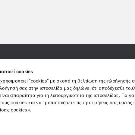
(Πανεπιστημίου) 25-27-29, 10564, Αθήνα
e-mails:
info@3kip.gr
,
cust
μοποιεί cookies
 χρησιμοποιεί "cookies" με σκοπό τη βελτίωση της πλοήγησής 
πλοήγησή σας στην ιστοσελίδα μας δηλώνει ότι αποδέχεσθε του
ίναι απαραίτητα για τη λειτουργικότητα της ιστοσελίδας. Για ν
πους cookies και να τροποποιήσετε τις προτιμήσεις σας (εκτός
Η ΕΤΑΙΡΕΙΑ
σεις cookies».
ΑΜΟΙΒΑΙΑ Κ
WEALTH MA