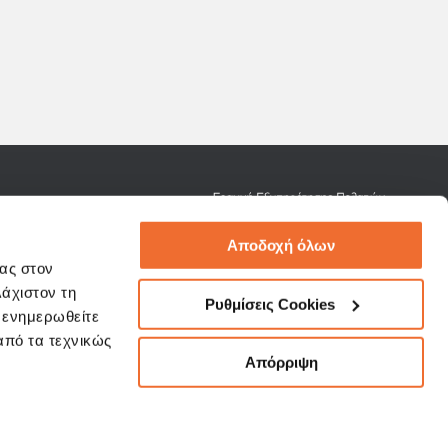
omerservice@3kip.gr
Αποδοχή όλων
σας στον
λάχιστον τη
Ρυθμίσεις Cookies
α ενημερωθείτε
 από τα τεχνικώς
Όροι Χρήσης
Απόρριψη
ΕΦΑΛΑΙΑ
Συμβουλές Ασφαλείας
"Phishing"
NAGEMENT
Πολιτική Προστασίας Δεδομένων