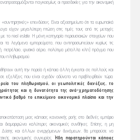
αναπροσαρμόζονται παγκοσμίως οι προσδοκίες για την οικονομική
 «συντηρητικές» επενδύσεις. Είναι αξιοσημείωτο ότι τα ευρωπαϊκά
ογα είχαν μεγαλύτερη πτώση στις τιμές τους από τις μετοχές
 με το real estate. Η μόνη κατηγορία περιουσιακών στοιχείων που
ίναι τα λεγόμενα εμπορεύματα, που αντιπροσωπεύουν κυρίως τις
, πετρέλαιο, φυσικό αέριο, πολύτιμα μέταλλα κλπ.) πράγμα που
του πληθωρισμού.
υθήσουν αυτή την πορεία ή κάποια άλλη έγκειται σε πολλούς και
σε εξελίξεις που είναι σχεδόν αδύνατο να προβλεφθούν τώρα.
ρεία του πληθωρισμού, οι γεωπολιτικές διενέξεις, το
ηριότητας και η δυνατότητα της ανά-χρηματοδότησης
ντικό βαθμό το επικείμενο οικονομικό πλαίσιο και την
ποκατάσταση μιας κάποιας κανονικής ροής στο διεθνές εμπόριο
ι διαμορφώνει καλύτερες οικονομικές συνθήκες. Επίσης, η μη
της Δύσης και άλλων ανερχόμενων δυνάμεων, θα μπορούσε να
τικής οικονομικής συγκυρίας.
Ήδη παρατηρούνται κάποιες