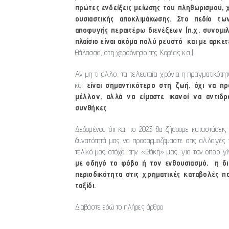
πρώτες ενδείξεις μείωσης του πληθωρισμού, χ
ουσιαστικής αποκλιμάκωσης. Στο πεδίο τω
αποφυγής περαιτέρω διενέξεων (π.χ. συνομιλ
πλαίσιο είναι ακόμα πολύ ρευστό και με αρκε
Θάλασσα, στη χερσόνησο της Κορέας κ.α.) .
Αν μη τι άλλο, τα τελευταία χρόνια η πραγματικότητα 
και
είναι σημαντικότερο στη ζωή, όχι να π
μέλλον, αλλά να είμαστε ικανοί να αντιδ
συνθήκες
.
Δεδομένου ότι και το 2023 θα ζήσουμε καταστάσεις
δυνατότητά μας να προσαρμοζόμαστε στις αλλαγές 
τελικό μας στόχο, την «Ιθάκη» μας, για τον οποίο γί
με οδηγό το φόβο ή τον ενθουσιασμό, η δι
περιοδικότητα στις χρηματικές καταβολές π
ταξίδι.
Διαβάστε εδώ το πλήρες άρθρο