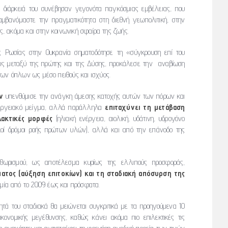
τη διάρκειά του συνέβησαν γεγονότα παγκόσμιας εμβέλειας, που
μβανόμαστε την πραγματικότητα στη διεθνή γεωπολιτική, στην
ας, ακόμα και στην κοινωνική σφαίρα της ζωής.
ης Ρωσίας στην Ουκρανία σηματοδότησε τη «σύγκρουση επί του
εις μεταξύ της πρώτης και της Δύσης, προκάλεσε την αναβίωση
των όπλων ως μέσο πειθούς και ισχύος.
ν
υπενθύμισε την ανάγκη άμεσης κατοχής αυτών των πόρων και
νεργειακό μείγμα, αλλά παράλληλα
επιταχύνει τη μετάβαση
λακτικές μορφές
(ηλιακή ενέργεια, αιολική, υδάτινη, υδρογόνο
κοί δρόμοι ροής πρώτων υλών), αλλά και από την επάνοδο της
ληθωρισμού, ως αποτέλεσμα κυρίως της ελλιπούς προσφοράς,
τος (αύξηση επιτοκίων) και τη σταδιακή απόσυρση της
ομία από το 2009 έως και πρόσφατα.
ητά του σταδιακά θα μειώνεται συγκριτικά με τα προηγούμενα 10
ονομικής μεγέθυνσης, καθώς κάνει ακόμα πιο επιλεκτικές τις