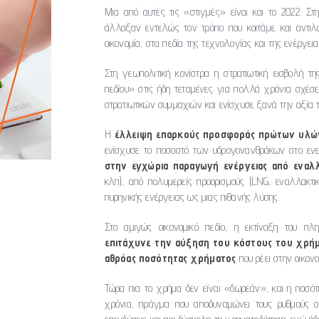
Μια από αυτές τις «στιγμές» είναι και το 2022. Σ
άλλαξαν εντελώς τον τρόπο που κοιτάμε και αντιλα
οικονομία, στα πεδία της τεχνολογίας και της ενέργει
Στη γεωπολιτική κονίστρα η στρατιωτική εισβολή τ
πεδίου» στις ήδη τεταμένες για πολλά χρόνια σχέσ
στρατιωτικών συμμαχιών και ενίσχυσε ξανά την αξία 
Η
έλλειψη επαρκούς προσφοράς πρώτων υλώ
ενίσχυσε το ποσοστό των υδρογονανθράκων στο ε
στην εγχώρια παραγωγή ενέργειας από εναλ
κλπ), από πολυμερείς προορισμούς (LNG, εναλλακτι
πυρηνικής ενέργειας ως μιας πιθανής λύσης.
Στο αμιγώς οικονομικό πεδίο, η εκτίναξη του π
επιτάχυνε την αύξηση του κόστους του χρήμα
αθρόας ποσότητας χρήματος
που ρέει στην οικον
Τώρα πια το χρήμα δεν είναι «δωρεάν», και η ποσότ
χρόνια, πράγμα που αποδυναμώνει τους ρυθμούς οικ