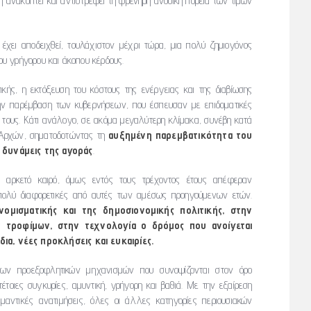
η ανακόπτει και αντιστρέφει τη φρενήρη ανοδική πορεία των τιμών
έχει αποδειχθεί, τουλάχιστον μέχρι τώρα, μια πολύ ζημιογόνος
υ γρήγορου και άκοπου κέρδους.
ικής, η εκτόξευση του κόστους της ενέργειας και της διαβίωσης
ην παρέμβαση των κυβερνήσεων, που έσπευσαν με επιδοματικές
ών τους. Κάτι ανάλογο, σε ακόμα μεγαλύτερη κλίμακα, συνέβη κατά
 Αρχών, σηματοδοτώντας τη
αυξημένη παρεμβατικότητα του
 δυνάμεις της αγοράς
.
ι αρκετό καιρό, όμως εντός τους τρέχοντος έτους απέφεραν
πολύ διαφορετικές από αυτές των αμέσως προηγούμενων ετών.
νομισματικής και της δημοσιονομικής πολιτικής, στην
 τροφίμων, στην τεχνολογία ο δρόμος που ανοίγεται
α, νέες προκλήσεις και ευκαιρίες.
των προεξοφλητικών μηχανισμών που συνοψίζονται στον όρο
τοιες συγκυρίες, αμυντική, γρήγορη και βαθιά. Με την εξαίρεση
τικές ανατιμήσεις, όλες οι άλλες κατηγορίες περιουσιακών