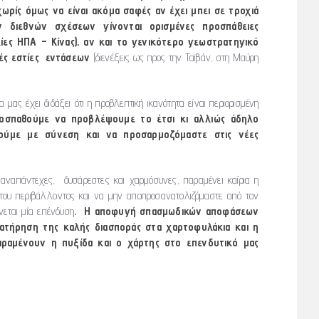
ωρίς όμως να είναι ακόμα σαφές αν έχει μπει σε τροχιά
ν διεθνών σχέσεων γίνονται ορισμένες προσπάθειες
ίες ΗΠΑ – Κίνας), αν και το γενικότερο γεωστρατηγικό
τές εστίες εντάσεων
(διενέξεις ως προς την Ταϊβάν, στη Μαύρη
μας έχει διδάξει ότι η προβλεπτική ικανότητα είναι περιορισμένη
ροσπαθούμε να προβλέψουμε το έτσι κι αλλιώς άδηλο
ρούμε με σύνεση και να προσαρμοζόμαστε στις νέες
 αναπάντεχες, δυσάρεστες και χαρμόσυνες, παραμένει καίρια η
του περιβάλλοντος και να μην αποπροσανατολιζόμαστε από τον
νεται μία επένδυση
. Η αποφυγή σπασμωδικών αποφάσεων
ατήρηση της καλής διασποράς στα χαρτοφυλάκια και η
αραμένουν η πυξίδα και ο χάρτης στο επενδυτικό μας