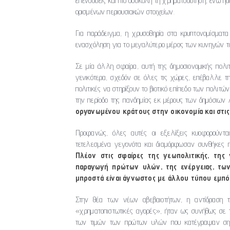
επενδύσεις και πιο δύσκολη τη χρηματοδότηση, ενώ ήδ
ορισμένων περιουσιακών στοιχείων.
Για παράδειγμα, η χρυσοθηρία στα κρυπτονομίσματα 
ενασχόληση για το μεγαλύτερο μέρος των κυνηγών το
Σε μία άλλη σφαίρα, αυτή της δημοσιονομικής πολιτ
γενικότερα, σχεδόν σε όλες τις χώρες, επέβαλλε τ
πολιτικές να στηρίξουν το βιοτικό επίπεδο των πολιτ
την περίοδο της πανδημίας εκ μέρους των δημόσιων
οργανωμένου κράτους στην οικονομία και στις
Προφανώς, όλες αυτές οι εξελίξεις κυοφορούντα
τετελεσμένα γεγονότα και διαμόρφωσαν συνθήκες 
Πλέον στις σφαίρες της γεωπολιτικής, της 
παραγωγή πρώτων υλών, της ενέργειας, των
μπροστά είναι άγνωστος με άλλου τύπου εμπόδι
Στην θέα των νέων αβεβαιοτήτων, η αντίδραση 
«χρηματοπιστωτικές αγορές», ήταν ως συνήθως σε τέ
των τιμών των πρώτων υλών που κατέγραψαν σημαν