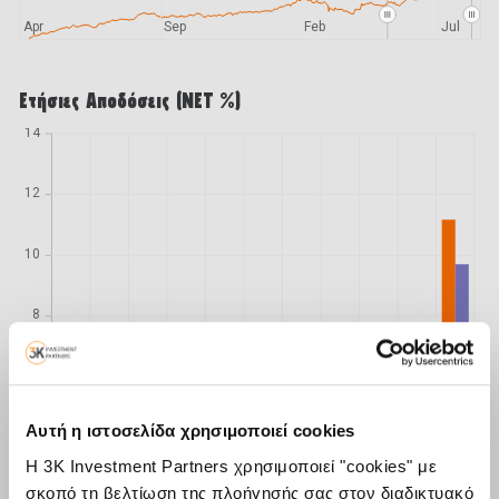
Apr
Sep
Feb
Jul
Ετήσιες Αποδόσεις (ΝΕΤ %)
14
12
10
8
6
Αυτή η ιστοσελίδα χρησιμοποιεί cookies
4
Η 3K Investment Partners χρησιμοποιεί "cookies" με
σκοπό τη βελτίωση της πλοήγησής σας στον διαδικτυακό
2