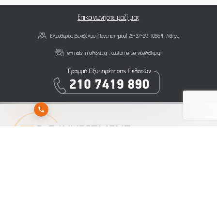
Επικοινωνήστε μαζί μας
Ελευθερίου Βενιζέλου (Πανεπιστημίου) 25-27-29, 10564, Αθήνα
e-mails:
info@3kip.gr
,
customerservice@3kip.gr
Εγγραφείτε στο newsletter της 3K Investment Partners για να λαμβάνετε άμεσα τα νέα
μας
Αποστολή