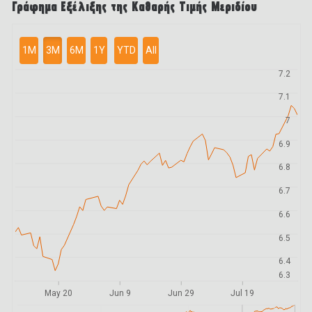
Γράφημα Εξέλιξης της Καθαρής Τιμής Μεριδίου
1M
3M
6M
1Y
YTD
All
7.2
7.1
7
6.9
6.8
6.7
6.6
6.5
6.4
6.3
May 20
Jun 9
Jun 29
Jul 19