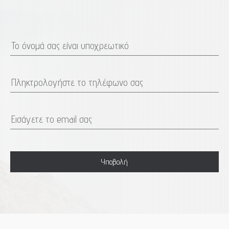
σετε ένα μέρος ή
ίζονται ουσιωδώς με
ικό δείκτη κινδύνου
ς να μην εκπληρωθεί
βολή χρημάτων ή η
αι με ενδεχόμενες
εταιρίας. Κίνδυνος
 χρήματος από τις
τότητας: Λόγω του
άς: α) ενδέχεται να
Υποβολή
 υπόψη τους όταν
γω της μείωσης της
νδέχεται να
 επιθυμούν. Επίσης
ιδίου ενδέχεται να