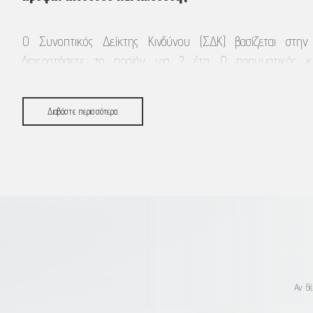
Ο Συνοπτικός Δείκτης Κινδύνου (ΣΔΚ) βασίζεται στη
διακρατήσετε το προϊόν για 2 έτη. Ο πραγματικός κ
παρουσιάσει σημαντική διακύμανση σε περίπτωση που 
πρώιμο στάδιο και μπορεί να εισπράξετε λιγότερα. Ο Σ
Διαβάστε περισσότερα
Κινδύνου είναι ένας οδηγός ως προς το επίπεδο κινδύνου 
προϊόντα. Δείχνει πόσο πιθανό είναι να έχετε απώλεια χρ
διακύμανσης των αγορών ή διότι δεν είμαστε σε θέση να σα
Έχουμε κατατάξει αυτό το προϊόν ως 2 από 7, το οπο
κατηγορία κινδύνου διότι επενδύει κυρίως σε χρεωστικούς
δύνανται να παρουσιάσουν διακυμάνσεις. Αυτό βαθμολογεί τις
τις μελλοντικές επιδόσεις σε επίπεδο «χαμηλό» και κακές 
«είναι πολύ απίθανο να» έχουν αντίκτυπο στην ικαν
Αν θέ
πληρώσουμε. Το προϊόν αυτό δεν περιλαμβάνει προστασία