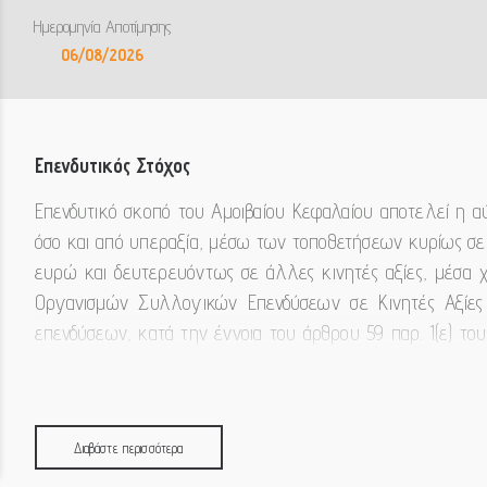
Ημερομηνία Αποτίμησης
06/08/2026
Επενδυτικός Στόχος
Επενδυτικό σκοπό του Αμοιβαίου Κεφαλαίου αποτελεί η α
όσο και από υπεραξία, μέσω των τοποθετήσεων κυρίως σ
ευρώ και δευτερευόντως σε άλλες κινητές αξίες, μέσα χ
Οργανισμών Συλλογικών Επενδύσεων σε Κινητές Αξίε
επενδύσεων, κατά την έννοια του άρθρου 59 παρ. 1(ε) το
ενεργητικού του Αμοιβαίου Κεφαλαίου μπορεί να επενδύε
κατέχει ρευστά διαθέσιμα.
Διαβάστε περισσότερα
Για την υλοποίηση του σκοπού του, το Αμοιβαίο Κεφάλα