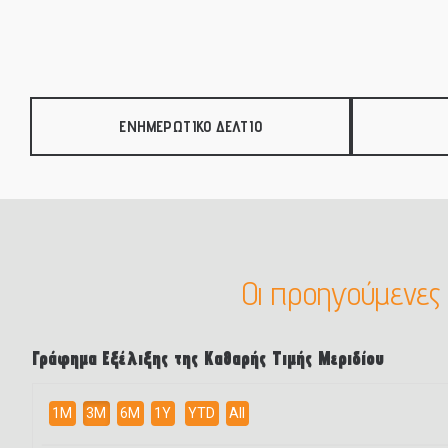
διαβάθμισης σε ευρώ, που έχουν εκδοθεί από εταιρίες
treasury bills) ή/και δημόσιους διεθνείς οργανισμούς, 
του ΟΟΣΑ και τα οποία διαπραγματεύονται σε οργανωμένε
Κεφάλαιο θα ρευστοποιηθεί πλήρως έως την 15.12.202
Αμοιβαίου Κεφαλαίου, η μέση ληκτότητα του χαρτοφυλακ
ΕΝΗΜΕΡΩΤΙΚΟ ΔΕΛΤΙΟ
διάρκεια του Αμοιβαίου Κεφαλαίου και θα προσεγγίζει τα
Κεφαλαίου περιλαμβάνει κυρίως αγορά και διακράτηση τ
κέρδη και οι πρόσοδοι του αμοιβαίου κεφαλαίου επανεπενδύ
Οι προηγούμενες
Γράφημα Εξέλιξης της Καθαρής Τιμής Μεριδίου
1M
3M
6M
1Y
YTD
All