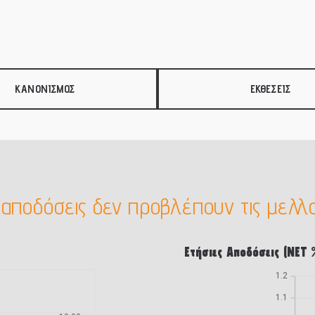
 ή/και από κράτη του ΟΟΣΑ (συμπεριλαμβανομένων ΕΓΕΔ –
στους οποίους συμμετέχουν ένα ή περισσότερα κράτη – μέλη
ς αγορές, καθώς και σε μετατρέψιμα ομόλογα. Το Αμοιβαίο
8. Ως εκ τούτου, κατά την έναρξη των επενδύσεων του
ίου του θα είναι περίπου αντίστοιχη με την καθορισθείσα
ΚΑΝΟΝΙΣΜΟΣ
ΕΚΘΕΣΕΙΣ
 2 έτη και 6 μήνες. Η επενδυτική στρατηγική του Αμοιβαίου
ων ομολόγων με σκοπό την αποπληρωμή τους στη λήξη. Τα
ονται.
 αποδόσεις δεν προβλέπουν τις μελλο
Ετήσιες Αποδόσεις (ΝΕΤ 
1.2
1.1