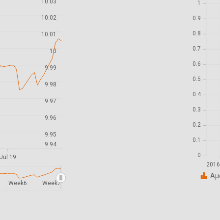
10.03
1
10.02
0.9
0.8
10.01
0.7
10
0.6
9.99
0.5
9.98
0.4
9.97
0.3
9.96
0.2
9.95
0.1
9.94
0
Jul 19
201
Αμ
Week6
Week7