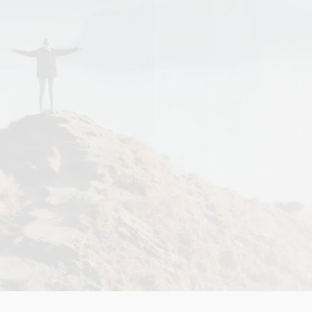
απόδοση της αγοράς, επομένως θα μπορούσατε να χά
ολόκληρη την επένδυσή σας. Κίνδυνοι που ενδέχεται να σχετ
το προϊόν και οι οποίοι δεν περιλαμβάνονται στον συνοπτ
είναι οι ακόλουθοι: Κίνδυνος Αντισυμβαλλόμενου ο κίνδυνο
ομαλά ο διακανονισμός των συναλλαγών όπως η μη κατα
έγκυρη παράδοση τίτλων από τον αντισυμβαλλόμενο.
Λειτουργικός Κίνδυνος ο κίνδυνος ο οποίος σχετίζετ
δυσλειτουργίες των διαδικασιών και των συστημάτων της 
επιτοκίων είναι ο κίνδυνος των αγορών ομολόγων και
μεταβολές της καμπύλης των επιτοκίων. Κίνδυνος Ρευσ
κινδύνου ρευστότητας, οι μεριδιούχοι σε περίπτωση εξαγορ
εισπράξουν μικρότερο ποσό από την αξία που έχουν
λαμβάνουν την απόφαση να ρευστοποιήσουν τα μερίδια (λό
τιμής του μεριδίου που ενδέχεται να επέλθει στο μεταξύ) β) ε
μην μπορέσουν να εξαγοράσουν τα μερίδια στον χρόνο που
υπό ακραίες συνθήκες ρευστότητας η καθαρή τιμή του μερ