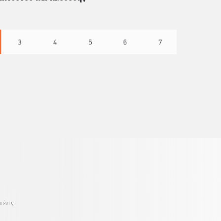
ι ένας