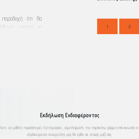
ν παραδοχή ότι θα
ίνδυνος μπορεί να
ρευστοποιήσετε σε
υνοπτικός Δείκτης
σε σύγκριση με άλλα
ημάτων εξαιτίας της
ς πληρώσουμε.
ίο είναι η χαμηλή
 τίτλους, οι οποίοι
 πιθανές ζημίες από
Εκδήλωση Ενδιαφέροντος
συνθήκες της αγοράς
ότητά μας να σας
λετε να μάθετε περισσότερες λεπτομέρειες, συμπληρώστε την παρακάτω φόρμα επικοινωνίας κα
 από τη μελλοντική
εξειδικευμένος συνεργάτης μας θα έρθει σε επαφή μαζί σας.