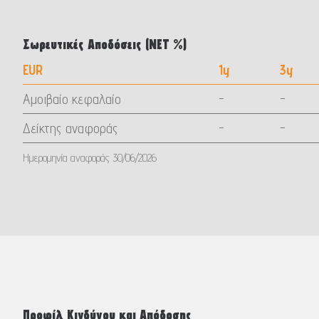
Σωρευτικές Αποδόσεις (ΝΕΤ %)
EUR
1y
3y
Aμοιβαίο κεφαλαίο
-
-
Δείκτης αναφοράς
-
-
Ημερομηνία αναφοράς 30/06/2026
Προφίλ Κινδύνου και Απόδοσης