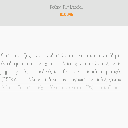
Καθαρή Τιμή Μεριδίου
10,0046
ύξηση της αξίας των επενδύσεών του, κυρίως από εισόδημα
ε ένα διαφοροποιημένο χαρτοφυλάκιο χρεωστικών τίτλων σε
ρηματαγοράς, τραπεζικές καταθέσεις και μερίδια ή μετοχές
ς (ΟΣΕΚΑ) ή άλλων ισοδύναμων οργανισμών συλλογικών
υ Νόμου. Ποσοστό μέχρι δέκα τοις εκατό (10%) του καθαρού
ται σε μετοχές. Το Αμοιβαίο Κεφάλαιο δύναται, επίσης να
ιο επενδύει κυρίως σε ομόλογα ανεξαρτήτως πιστοληπτικής