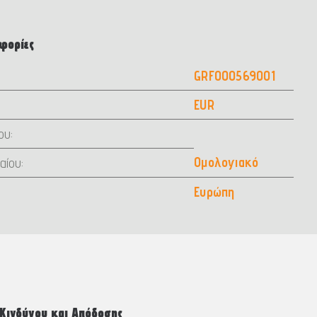
φορίες
GRF000569001
EUR
ου:
Ομολογιακό
αίου:
Ευρώπη
 Κινδύνου και Απόδοσης